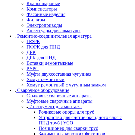
Краны шаровые
Компенсаторы
Фасонные изделия
Фильтры
Электроприводы
Аксессуары для арматуры
Ремонтно-соединительная арматура
ПФРК
ПФРК для ПНД
ДРК
ДРК для ПНД
Вставки демонтажные
РУРС
Муфта двухсоставная чугунная
Хомут ремонтный
Хомут ремонтный с чугунным замком
Сварочное оборудование
Стыковые сварочные аппараты
Муфтовые сварочные аппараты
Инструмент для монтажа
Роликовые опоры для труб
Устройство для снятие оксидного слоя с
ПНД труб | УСО
Позиционер для сварки труб
Зажимы для коротких фитингов |