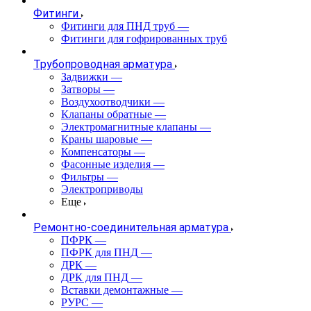
Фитинги
Фитинги для ПНД труб
—
Фитинги для гофрированных труб
Трубопроводная арматура
Задвижки
—
Затворы
—
Воздухоотводчики
—
Клапаны обратные
—
Электромагнитные клапаны
—
Краны шаровые
—
Компенсаторы
—
Фасонные изделия
—
Фильтры
—
Электроприводы
Еще
Ремонтно-соединительная арматура
ПФРК
—
ПФРК для ПНД
—
ДРК
—
ДРК для ПНД
—
Вставки демонтажные
—
РУРС
—