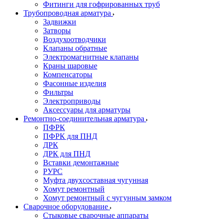
Фитинги для гофрированных труб
Трубопроводная арматура
Задвижки
Затворы
Воздухоотводчики
Клапаны обратные
Электромагнитные клапаны
Краны шаровые
Компенсаторы
Фасонные изделия
Фильтры
Электроприводы
Аксессуары для арматуры
Ремонтно-соединительная арматура
ПФРК
ПФРК для ПНД
ДРК
ДРК для ПНД
Вставки демонтажные
РУРС
Муфта двухсоставная чугунная
Хомут ремонтный
Хомут ремонтный с чугунным замком
Сварочное оборудование
Стыковые сварочные аппараты