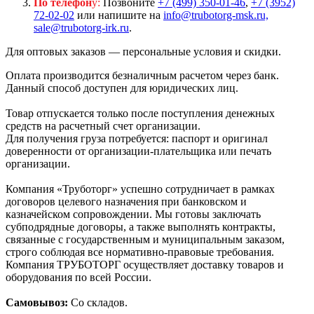
По телефон
у:
Позвоните
+7 (499) 350-01-46
,
+7 (3952)
72-02-02
или напишите на
info@trubotorg-msk.ru,
sale@trubotorg-irk.ru
.
Для оптовых заказов — персональные условия и скидки.
Оплата производится безналичным расчетом через банк.
Данный способ доступен для юридических лиц.
Товар отпускается только после поступления денежных
средств на расчетный счет организации.
Для получения груза потребуется: паспорт и оригинал
доверенности от организации-плательщика или печать
организации.
Компания «Труботорг» успешно сотрудничает в рамках
договоров целевого назначения при банковском и
казначейском сопровождении. Мы готовы заключать
субподрядные договоры, а также выполнять контракты,
связанные с государственным и муниципальным заказом,
строго соблюдая все нормативно-правовые требования.
Компания ТРУБОТОРГ осуществляет доставку товаров и
оборудования по всей России.
Самовывоз:
Со складов.