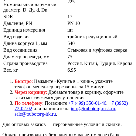
225
Номинальный наружный
диаметр, D, Ду, d, Dn
SDR
17
Давление, PN
PN 10
Единица измерения
шт
Вид изделия
тройник редукционный
Длина корпуса L, мм
540
Вид соединения
Стыковая и муфтовая сварка
Диаметр перехода, мм
75
Страна производства
Россия, Китай, Турция, Европа
Вес, кг
6,95
Быстро
:
Нажмите «Купить в 1 клик», укажите
телефон менеджер перезвонит за 15 минут.
Через корзину
:
Добавьте товар в корзину, оформите
заказ мы свяжемся для уточнения.
По телефон
у:
Позвоните
+7 (499) 350-01-46
,
+7 (3952)
72-02-02
или напишите на
info@trubotorg-msk.ru,
sale@trubotorg-irk.ru
.
Для оптовых заказов — персональные условия и скидки.
Оплата производится безналичным расчетом через банк.