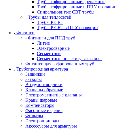
Трубы гофрированные дренажные
Трубы гофрированные в ППУ изоляции
Спиральновитые СВТ трубы
Трубы для теплосетей
Трубы PE-RT
Трубы PE-RT в ППУ изоляции
Фитинги
Фитинги для ПНД труб
Литые
Электросварные
Сегментные
Сегментные по эскизу заказчика
Фитинги для гофрированных труб
Трубопроводная арматура
Задвижки
Затворы
Воздухоотводчики
Клапаны обратные
Электромагнитные клапаны
Краны шаровые
Компенсаторы
Фасонные изделия
Фильтры
Электроприводы
Аксессуары для арматуры