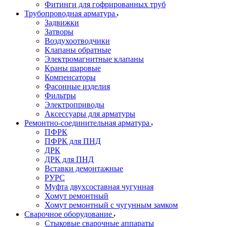
Фитинги для гофрированных труб
Трубопроводная арматура
Задвижки
Затворы
Воздухоотводчики
Клапаны обратные
Электромагнитные клапаны
Краны шаровые
Компенсаторы
Фасонные изделия
Фильтры
Электроприводы
Аксессуары для арматуры
Ремонтно-соединительная арматура
ПФРК
ПФРК для ПНД
ДРК
ДРК для ПНД
Вставки демонтажные
РУРС
Муфта двухсоставная чугунная
Хомут ремонтный
Хомут ремонтный с чугунным замком
Сварочное оборудование
Стыковые сварочные аппараты