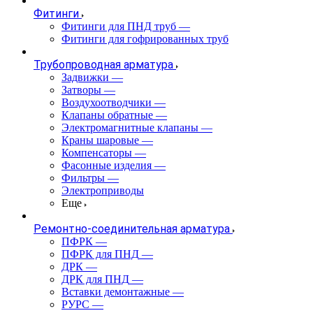
Фитинги
Фитинги для ПНД труб
—
Фитинги для гофрированных труб
Трубопроводная арматура
Задвижки
—
Затворы
—
Воздухоотводчики
—
Клапаны обратные
—
Электромагнитные клапаны
—
Краны шаровые
—
Компенсаторы
—
Фасонные изделия
—
Фильтры
—
Электроприводы
Еще
Ремонтно-соединительная арматура
ПФРК
—
ПФРК для ПНД
—
ДРК
—
ДРК для ПНД
—
Вставки демонтажные
—
РУРС
—