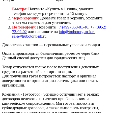
Быстро
:
Нажмите «Купить в 1 клик», укажите
телефон менеджер перезвонит за 15 минут.
Через корзину
:
Добавьте товар в корзину, оформите
заказ мы свяжемся для уточнения.
По телефон
у:
Позвоните
+7 (499) 350-01-46
,
+7 (3952)
72-02-02
или напишите на
info@trubotorg-msk.ru,
sale@trubotorg-irk.ru
.
Для оптовых заказов — персональные условия и скидки.
Оплата производится безналичным расчетом через банк.
Данный способ доступен для юридических лиц.
Товар отпускается только после поступления денежных
средств на расчетный счет организации.
Для получения груза потребуется: паспорт и оригинал
доверенности от организации-плательщика или печать
организации.
Компания «Труботорг» успешно сотрудничает в рамках
договоров целевого назначения при банковском и
казначейском сопровождении. Мы готовы заключать
субподрядные договоры, а также выполнять контракты,
связанные с государственным и муниципальным заказом,