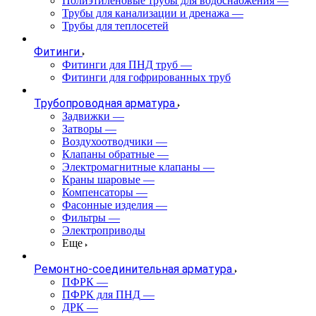
Полиэтиленовые трубы для водоснабжения
—
Трубы для канализации и дренажа
—
Трубы для теплосетей
Фитинги
Фитинги для ПНД труб
—
Фитинги для гофрированных труб
Трубопроводная арматура
Задвижки
—
Затворы
—
Воздухоотводчики
—
Клапаны обратные
—
Электромагнитные клапаны
—
Краны шаровые
—
Компенсаторы
—
Фасонные изделия
—
Фильтры
—
Электроприводы
Еще
Ремонтно-соединительная арматура
ПФРК
—
ПФРК для ПНД
—
ДРК
—