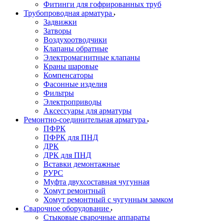
Фитинги для гофрированных труб
Трубопроводная арматура
Задвижки
Затворы
Воздухоотводчики
Клапаны обратные
Электромагнитные клапаны
Краны шаровые
Компенсаторы
Фасонные изделия
Фильтры
Электроприводы
Аксессуары для арматуры
Ремонтно-соединительная арматура
ПФРК
ПФРК для ПНД
ДРК
ДРК для ПНД
Вставки демонтажные
РУРС
Муфта двухсоставная чугунная
Хомут ремонтный
Хомут ремонтный с чугунным замком
Сварочное оборудование
Стыковые сварочные аппараты