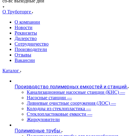
сб-вс выходные дни
О Труботорге
О компании
Новости
Реквизиты
Дилерство
Сотрудничество
Производители
Отзывы
Вакансии
Каталог
Производство полимерных емкостей и станций
Канализационные насосные станции (КНС)
—
Насосные станции
—
Ливневые очистные сооружения (ЛОС)
—
Колодцы из стеклопластика
—
Стеклопластиковые емкости
—
Жироуловители
Полимерные трубы