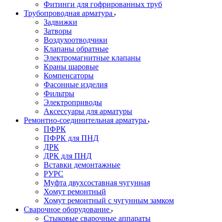
Фитинги для гофрированных труб
Трубопроводная арматура
Задвижки
Затворы
Воздухоотводчики
Клапаны обратные
Электромагнитные клапаны
Краны шаровые
Компенсаторы
Фасонные изделия
Фильтры
Электроприводы
Аксессуары для арматуры
Ремонтно-соединительная арматура
ПФРК
ПФРК для ПНД
ДРК
ДРК для ПНД
Вставки демонтажные
РУРС
Муфта двухсоставная чугунная
Хомут ремонтный
Хомут ремонтный с чугунным замком
Сварочное оборудование
Стыковые сварочные аппараты