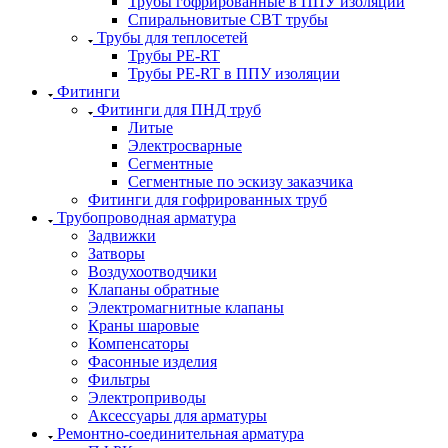
Трубы гофрированные в ППУ изоляции
Спиральновитые СВТ трубы
Трубы для теплосетей
Трубы PE-RT
Трубы PE-RT в ППУ изоляции
Фитинги
Фитинги для ПНД труб
Литые
Электросварные
Сегментные
Сегментные по эскизу заказчика
Фитинги для гофрированных труб
Трубопроводная арматура
Задвижки
Затворы
Воздухоотводчики
Клапаны обратные
Электромагнитные клапаны
Краны шаровые
Компенсаторы
Фасонные изделия
Фильтры
Электроприводы
Аксессуары для арматуры
Ремонтно-соединительная арматура