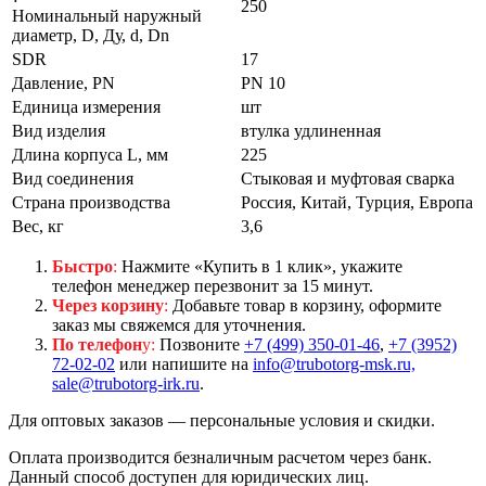
250
Номинальный наружный
диаметр, D, Ду, d, Dn
SDR
17
Давление, PN
PN 10
Единица измерения
шт
Вид изделия
втулка удлиненная
Длина корпуса L, мм
225
Вид соединения
Стыковая и муфтовая сварка
Страна производства
Россия, Китай, Турция, Европа
Вес, кг
3,6
Быстро
:
Нажмите «Купить в 1 клик», укажите
телефон менеджер перезвонит за 15 минут.
Через корзину
:
Добавьте товар в корзину, оформите
заказ мы свяжемся для уточнения.
По телефон
у:
Позвоните
+7 (499) 350-01-46
,
+7 (3952)
72-02-02
или напишите на
info@trubotorg-msk.ru,
sale@trubotorg-irk.ru
.
Для оптовых заказов — персональные условия и скидки.
Оплата производится безналичным расчетом через банк.
Данный способ доступен для юридических лиц.