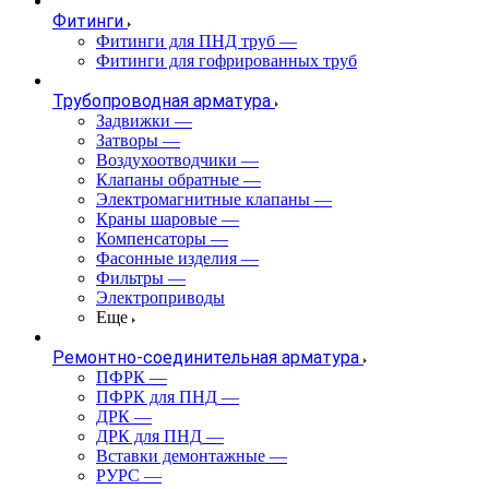
Фитинги
Фитинги для ПНД труб
—
Фитинги для гофрированных труб
Трубопроводная арматура
Задвижки
—
Затворы
—
Воздухоотводчики
—
Клапаны обратные
—
Электромагнитные клапаны
—
Краны шаровые
—
Компенсаторы
—
Фасонные изделия
—
Фильтры
—
Электроприводы
Еще
Ремонтно-соединительная арматура
ПФРК
—
ПФРК для ПНД
—
ДРК
—
ДРК для ПНД
—
Вставки демонтажные
—
РУРС
—