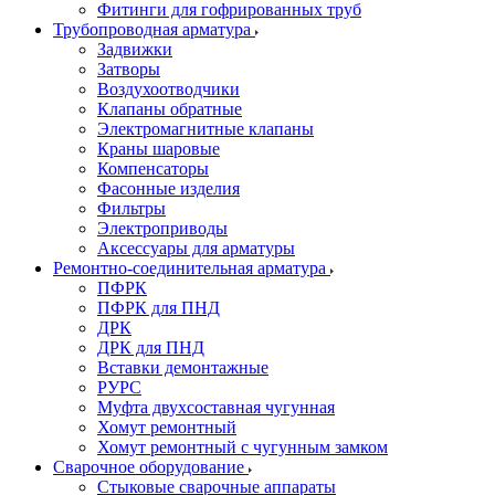
Фитинги для гофрированных труб
Трубопроводная арматура
Задвижки
Затворы
Воздухоотводчики
Клапаны обратные
Электромагнитные клапаны
Краны шаровые
Компенсаторы
Фасонные изделия
Фильтры
Электроприводы
Аксессуары для арматуры
Ремонтно-соединительная арматура
ПФРК
ПФРК для ПНД
ДРК
ДРК для ПНД
Вставки демонтажные
РУРС
Муфта двухсоставная чугунная
Хомут ремонтный
Хомут ремонтный с чугунным замком
Сварочное оборудование
Стыковые сварочные аппараты