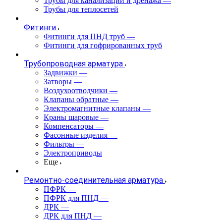
Трубы для канализации и дренажа
—
Трубы для теплосетей
Фитинги
Фитинги для ПНД труб
—
Фитинги для гофрированных труб
Трубопроводная арматура
Задвижки
—
Затворы
—
Воздухоотводчики
—
Клапаны обратные
—
Электромагнитные клапаны
—
Краны шаровые
—
Компенсаторы
—
Фасонные изделия
—
Фильтры
—
Электроприводы
Еще
Ремонтно-соединительная арматура
ПФРК
—
ПФРК для ПНД
—
ДРК
—
ДРК для ПНД
—