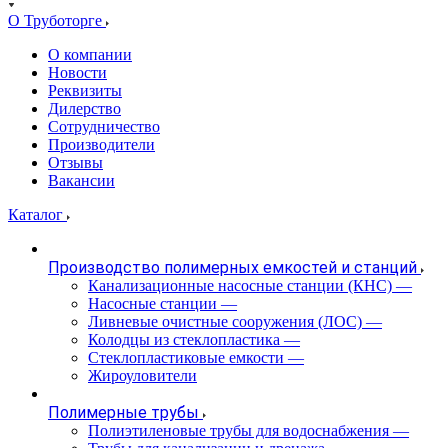
О Труботорге
О компании
Новости
Реквизиты
Дилерство
Сотрудничество
Производители
Отзывы
Вакансии
Каталог
Производство полимерных емкостей и станций
Канализационные насосные станции (КНС)
—
Насосные станции
—
Ливневые очистные сооружения (ЛОС)
—
Колодцы из стеклопластика
—
Стеклопластиковые емкости
—
Жироуловители
Полимерные трубы
Полиэтиленовые трубы для водоснабжения
—