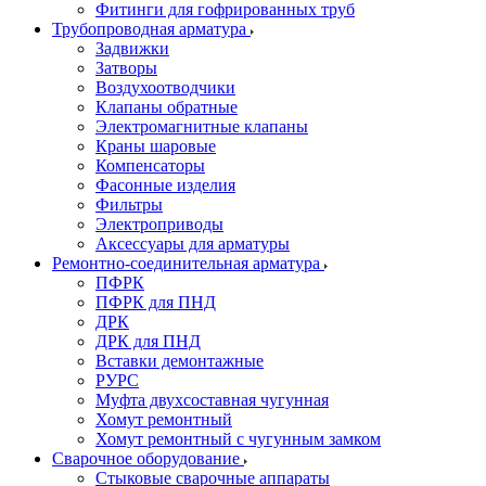
Фитинги для гофрированных труб
Трубопроводная арматура
Задвижки
Затворы
Воздухоотводчики
Клапаны обратные
Электромагнитные клапаны
Краны шаровые
Компенсаторы
Фасонные изделия
Фильтры
Электроприводы
Аксессуары для арматуры
Ремонтно-соединительная арматура
ПФРК
ПФРК для ПНД
ДРК
ДРК для ПНД
Вставки демонтажные
РУРС
Муфта двухсоставная чугунная
Хомут ремонтный
Хомут ремонтный с чугунным замком
Сварочное оборудование
Стыковые сварочные аппараты