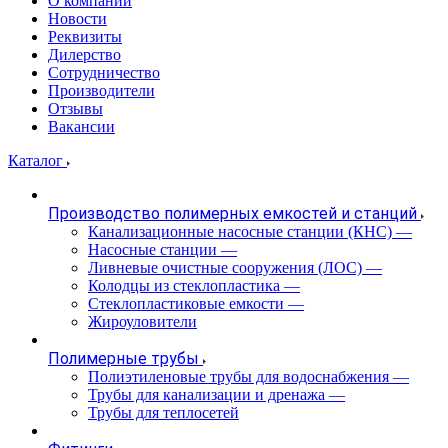
О компании
Новости
Реквизиты
Дилерство
Сотрудничество
Производители
Отзывы
Вакансии
Каталог
Производство полимерных емкостей и станций
Канализационные насосные станции (КНС)
—
Насосные станции
—
Ливневые очистные сооружения (ЛОС)
—
Колодцы из стеклопластика
—
Стеклопластиковые емкости
—
Жироуловители
Полимерные трубы
Полиэтиленовые трубы для водоснабжения
—
Трубы для канализации и дренажа
—
Трубы для теплосетей