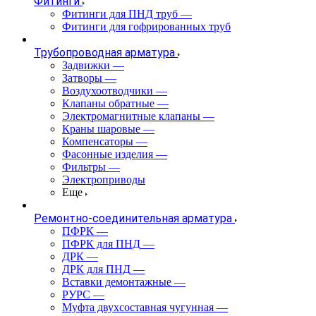
Фитинги
Фитинги для ПНД труб
—
Фитинги для гофрированных труб
Трубопроводная арматура
Задвижки
—
Затворы
—
Воздухоотводчики
—
Клапаны обратные
—
Электромагнитные клапаны
—
Краны шаровые
—
Компенсаторы
—
Фасонные изделия
—
Фильтры
—
Электроприводы
Еще
Ремонтно-соединительная арматура
ПФРК
—
ПФРК для ПНД
—
ДРК
—
ДРК для ПНД
—
Вставки демонтажные
—
РУРС
—
Муфта двухсоставная чугунная
—