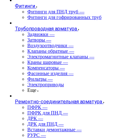
Фитинги
Фитинги для ПНД труб
—
Фитинги для гофрированных труб
Трубопроводная арматура
Задвижки
—
Затворы
—
Воздухоотводчики
—
Клапаны обратные
—
Электромагнитные клапаны
—
Краны шаровые
—
Компенсаторы
—
Фасонные изделия
—
Фильтры
—
Электроприводы
Еще
Ремонтно-соединительная арматура
ПФРК
—
ПФРК для ПНД
—
ДРК
—
ДРК для ПНД
—
Вставки демонтажные
—
РУРС
—