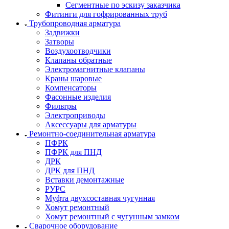
Сегментные по эскизу заказчика
Фитинги для гофрированных труб
Трубопроводная арматура
Задвижки
Затворы
Воздухоотводчики
Клапаны обратные
Электромагнитные клапаны
Краны шаровые
Компенсаторы
Фасонные изделия
Фильтры
Электроприводы
Аксессуары для арматуры
Ремонтно-соединительная арматура
ПФРК
ПФРК для ПНД
ДРК
ДРК для ПНД
Вставки демонтажные
РУРС
Муфта двухсоставная чугунная
Хомут ремонтный
Хомут ремонтный с чугунным замком
Сварочное оборудование