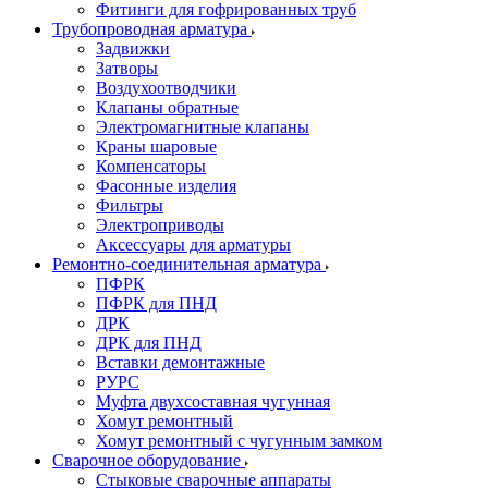
Фитинги для гофрированных труб
Трубопроводная арматура
Задвижки
Затворы
Воздухоотводчики
Клапаны обратные
Электромагнитные клапаны
Краны шаровые
Компенсаторы
Фасонные изделия
Фильтры
Электроприводы
Аксессуары для арматуры
Ремонтно-соединительная арматура
ПФРК
ПФРК для ПНД
ДРК
ДРК для ПНД
Вставки демонтажные
РУРС
Муфта двухсоставная чугунная
Хомут ремонтный
Хомут ремонтный с чугунным замком
Сварочное оборудование
Стыковые сварочные аппараты