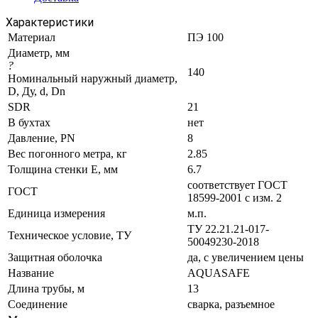
Характеристики
Материал
ПЭ 100
Диаметр, мм
?
140
Номинальный наружный диаметр,
D, Ду, d, Dn
SDR
21
В бухтах
нет
Давление, PN
8
Вес погонного метра, кг
2.85
Толщина стенки E, мм
6.7
соответствует ГОСТ
ГОСТ
18599-2001 с изм. 2
Единица измерения
м.п.
ТУ 22.21.21-017-
Техническое условие, ТУ
50049230-2018
Защитная оболочка
да, с увеличением цены
Название
AQUASAFE
Длина трубы, м
13
Соединение
сварка, разъемное