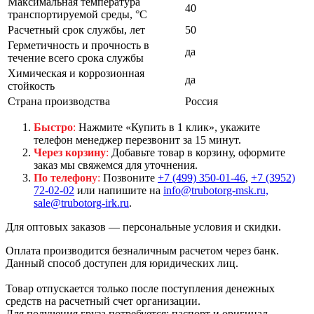
Максимальная температура
40
транспортируемой среды, °С
Расчетный срок службы, лет
50
Герметичность и прочность в
да
течение всего срока службы
Химическая и коррозионная
да
стойкость
Страна производства
Россия
Быстро
:
Нажмите «Купить в 1 клик», укажите
телефон менеджер перезвонит за 15 минут.
Через корзину
:
Добавьте товар в корзину, оформите
заказ мы свяжемся для уточнения.
По телефон
у:
Позвоните
+7 (499) 350-01-46
,
+7 (3952)
72-02-02
или напишите на
info@trubotorg-msk.ru,
sale@trubotorg-irk.ru
.
Для оптовых заказов — персональные условия и скидки.
Оплата производится безналичным расчетом через банк.
Данный способ доступен для юридических лиц.
Товар отпускается только после поступления денежных
средств на расчетный счет организации.
Для получения груза потребуется: паспорт и оригинал