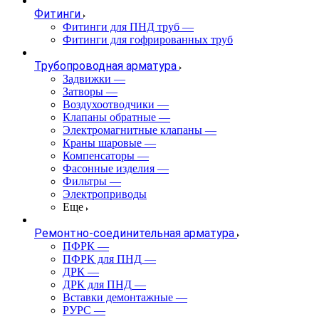
Фитинги
Фитинги для ПНД труб
—
Фитинги для гофрированных труб
Трубопроводная арматура
Задвижки
—
Затворы
—
Воздухоотводчики
—
Клапаны обратные
—
Электромагнитные клапаны
—
Краны шаровые
—
Компенсаторы
—
Фасонные изделия
—
Фильтры
—
Электроприводы
Еще
Ремонтно-соединительная арматура
ПФРК
—
ПФРК для ПНД
—
ДРК
—
ДРК для ПНД
—
Вставки демонтажные
—
РУРС
—