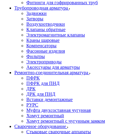
Фитинги для гофрированных труб
Трубопроводная арматура
Задвижки
Затворы
Воздухоотводчики
Клапаны обратные
Электромагнитные клапаны
Краны шаровые
Компенсаторы
Фасонные изделия
Фильтры
Электроприводы
Аксессуары для арматуры
Ремонтно-соединительная арматура
ПФРК
ПФРК для ПНД
ДРК
ДРК для ПНД
Вставки демонтажные
РУРС
Муфта двухсоставная чугунная
Хомут ремонтный
Хомут ремонтный с чугунным замком
Сварочное оборудование
Стыковые сварочные аппараты