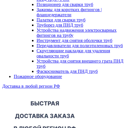
Позиционер для сварки труб
Зажимы для коротких фитингов |
фланцедержатели
Палатки для сварки труб
Труборез для ПНД труб
Устройства надвижения электросварных
фитингов на трубу
Инструмент для снятия оболочки труб
Передавливатели для полиэтиленовых труб
Скругляющие накладки для удаления
овальности труб
Устройства для снятия внешнего грата ПНД
труб
Фаскосниматель для ПНД труб
Пожарное оборудование
Доставка в любой регион РФ