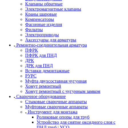
Клапаны обратные
Электромагнитные клапаны
Краны шаровые
Компенсаторы
Фасонные изделия
Фильтры
Электроприводы
Аксессуары для арматуры
Ремонтно-соединительная арматура
ПФРК
ПФРК для ПНД
ДРК
ДРК для ПНД
Вставки демонтажные
РУРС
Муфта двухсоставная чугунная
Хомут ремонтный
Хомут ремонтный с чугунным замком
Сварочное оборудование
Стыковые сварочные аппараты
Муфтовые сварочные аппараты
Инструмент для монтажа
Роликовые опоры для труб
Устройство для снятие оксидного слоя с
ПНД труб | УСО