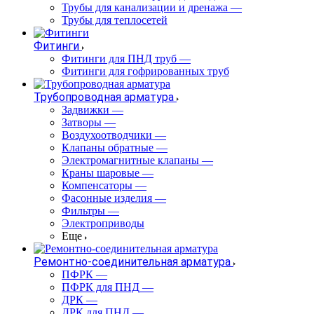
Трубы для канализации и дренажа
—
Трубы для теплосетей
Фитинги
Фитинги для ПНД труб
—
Фитинги для гофрированных труб
Трубопроводная арматура
Задвижки
—
Затворы
—
Воздухоотводчики
—
Клапаны обратные
—
Электромагнитные клапаны
—
Краны шаровые
—
Компенсаторы
—
Фасонные изделия
—
Фильтры
—
Электроприводы
Еще
Ремонтно-соединительная арматура
ПФРК
—
ПФРК для ПНД
—
ДРК
—
ДРК для ПНД
—