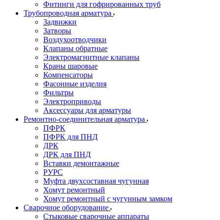
Фитинги для гофрированных труб
Трубопроводная арматура
Задвижки
Затворы
Воздухоотводчики
Клапаны обратные
Электромагнитные клапаны
Краны шаровые
Компенсаторы
Фасонные изделия
Фильтры
Электроприводы
Аксессуары для арматуры
Ремонтно-соединительная арматура
ПФРК
ПФРК для ПНД
ДРК
ДРК для ПНД
Вставки демонтажные
РУРС
Муфта двухсоставная чугунная
Хомут ремонтный
Хомут ремонтный с чугунным замком
Сварочное оборудование
Стыковые сварочные аппараты