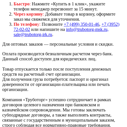
Быстро
:
Нажмите «Купить в 1 клик», укажите
телефон менеджер перезвонит за 15 минут.
Через корзину
:
Добавьте товар в корзину, оформите
заказ мы свяжемся для уточнения.
По телефон
у:
Позвоните
+7 (499) 350-01-46
,
+7 (3952)
72-02-02
или напишите на
info@trubotorg-msk.ru,
sale@trubotorg-irk.ru
.
Для оптовых заказов — персональные условия и скидки.
Оплата производится безналичным расчетом через банк.
Данный способ доступен для юридических лиц.
Товар отпускается только после поступления денежных
средств на расчетный счет организации.
Для получения груза потребуется: паспорт и оригинал
доверенности от организации-плательщика или печать
организации.
Компания «Труботорг» успешно сотрудничает в рамках
договоров целевого назначения при банковском и
казначейском сопровождении. Мы готовы заключать
субподрядные договоры, а также выполнять контракты,
связанные с государственным и муниципальным заказом,
строго соблюдая все нормативно-правовые требования.