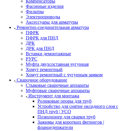
Компенсаторы
Фасонные изделия
Фильтры
Электроприводы
Аксессуары для арматуры
Ремонтно-соединительная арматура
ПФРК
ПФРК для ПНД
ДРК
ДРК для ПНД
Вставки демонтажные
РУРС
Муфта двухсоставная чугунная
Хомут ремонтный
Хомут ремонтный с чугунным замком
Сварочное оборудование
Стыковые сварочные аппараты
Муфтовые сварочные аппараты
Инструмент для монтажа
Роликовые опоры для труб
Устройство для снятие оксидного слоя с
ПНД труб | УСО
Позиционер для сварки труб
Зажимы для коротких фитингов |
фланцедержатели