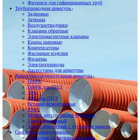
Фитинги для гофрированных труб
Трубопроводная арматура
Задвижки
Затворы
Воздухоотводчики
Клапаны обратные
Электромагнитные клапаны
Краны шаровые
Компенсаторы
Фасонные изделия
Фильтры
Электроприводы
Аксессуары для арматуры
Ремонтно-соединительная арматура
ПФРК
ПФРК для ПНД
ДРК
ДРК для ПНД
Вставки демонтажные
РУРС
Муфта двухсоставная чугунная
Хомут ремонтный
Хомут ремонтный с чугунным замком
Сварочное оборудование
Стыковые сварочные аппараты