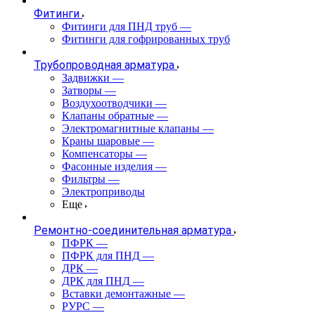
Фитинги
Фитинги для ПНД труб
—
Фитинги для гофрированных труб
Трубопроводная арматура
Задвижки
—
Затворы
—
Воздухоотводчики
—
Клапаны обратные
—
Электромагнитные клапаны
—
Краны шаровые
—
Компенсаторы
—
Фасонные изделия
—
Фильтры
—
Электроприводы
Еще
Ремонтно-соединительная арматура
ПФРК
—
ПФРК для ПНД
—
ДРК
—
ДРК для ПНД
—
Вставки демонтажные
—
РУРС
—