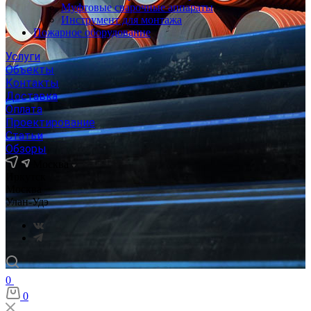
Муфтовые сварочные аппараты
Инструмент для монтажа
Пожарное оборудование
Услуги
Объекты
Контакты
Доставка
Оплата
Проектирование
Статьи
Обзоры
Москва
Иркутск
Москва
Улан-Удэ
0
0