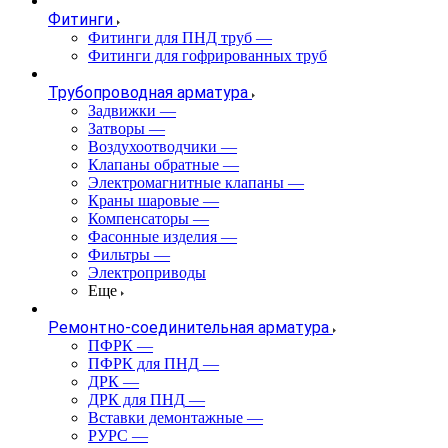
Фитинги
Фитинги для ПНД труб
—
Фитинги для гофрированных труб
Трубопроводная арматура
Задвижки
—
Затворы
—
Воздухоотводчики
—
Клапаны обратные
—
Электромагнитные клапаны
—
Краны шаровые
—
Компенсаторы
—
Фасонные изделия
—
Фильтры
—
Электроприводы
Еще
Ремонтно-соединительная арматура
ПФРК
—
ПФРК для ПНД
—
ДРК
—
ДРК для ПНД
—
Вставки демонтажные
—
РУРС
—