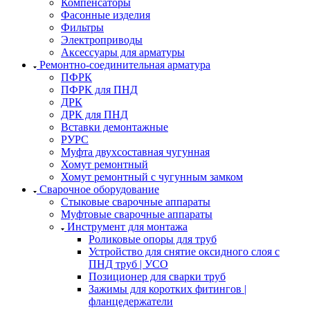
Компенсаторы
Фасонные изделия
Фильтры
Электроприводы
Аксессуары для арматуры
Ремонтно-соединительная арматура
ПФРК
ПФРК для ПНД
ДРК
ДРК для ПНД
Вставки демонтажные
РУРС
Муфта двухсоставная чугунная
Хомут ремонтный
Хомут ремонтный с чугунным замком
Сварочное оборудование
Стыковые сварочные аппараты
Муфтовые сварочные аппараты
Инструмент для монтажа
Роликовые опоры для труб
Устройство для снятие оксидного слоя с
ПНД труб | УСО
Позиционер для сварки труб
Зажимы для коротких фитингов |
фланцедержатели