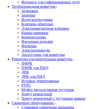
Фитинги для гофрированных труб
Трубопроводная арматура
Задвижки
Затворы
Воздухоотводчики
Клапаны обратные
Электромагнитные клапаны
Краны шаровые
Компенсаторы
Фасонные изделия
Фильтры
Электроприводы
Аксессуары для арматуры
Ремонтно-соединительная арматура
ПФРК
ПФРК для ПНД
ДРК
ДРК для ПНД
Вставки демонтажные
РУРС
Муфта двухсоставная чугунная
Хомут ремонтный
Хомут ремонтный с чугунным замком
Сварочное оборудование
Стыковые сварочные аппараты