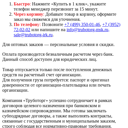
Быстро
:
Нажмите «Купить в 1 клик», укажите
телефон менеджер перезвонит за 15 минут.
Через корзину
:
Добавьте товар в корзину, оформите
заказ мы свяжемся для уточнения.
По телефон
у:
Позвоните
+7 (499) 350-01-46
,
+7 (3952)
72-02-02
или напишите на
info@trubotorg-msk.ru,
sale@trubotorg-irk.ru
.
Для оптовых заказов — персональные условия и скидки.
Оплата производится безналичным расчетом через банк.
Данный способ доступен для юридических лиц.
Товар отпускается только после поступления денежных
средств на расчетный счет организации.
Для получения груза потребуется: паспорт и оригинал
доверенности от организации-плательщика или печать
организации.
Компания «Труботорг» успешно сотрудничает в рамках
договоров целевого назначения при банковском и
казначейском сопровождении. Мы готовы заключать
субподрядные договоры, а также выполнять контракты,
связанные с государственным и муниципальным заказом,
строго соблюдая все нормативно-правовые требования.