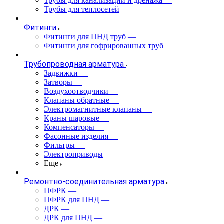
Трубы для канализации и дренажа
—
Трубы для теплосетей
Фитинги
Фитинги для ПНД труб
—
Фитинги для гофрированных труб
Трубопроводная арматура
Задвижки
—
Затворы
—
Воздухоотводчики
—
Клапаны обратные
—
Электромагнитные клапаны
—
Краны шаровые
—
Компенсаторы
—
Фасонные изделия
—
Фильтры
—
Электроприводы
Еще
Ремонтно-соединительная арматура
ПФРК
—
ПФРК для ПНД
—
ДРК
—
ДРК для ПНД
—