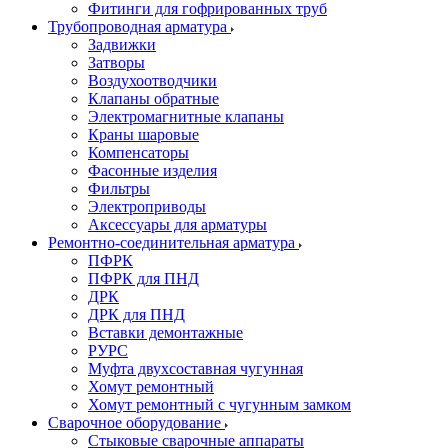
Фитинги для гофрированных труб
Трубопроводная арматура
Задвижки
Затворы
Воздухоотводчики
Клапаны обратные
Электромагнитные клапаны
Краны шаровые
Компенсаторы
Фасонные изделия
Фильтры
Электроприводы
Аксессуары для арматуры
Ремонтно-соединительная арматура
ПФРК
ПФРК для ПНД
ДРК
ДРК для ПНД
Вставки демонтажные
РУРС
Муфта двухсоставная чугунная
Хомут ремонтный
Хомут ремонтный с чугунным замком
Сварочное оборудование
Стыковые сварочные аппараты