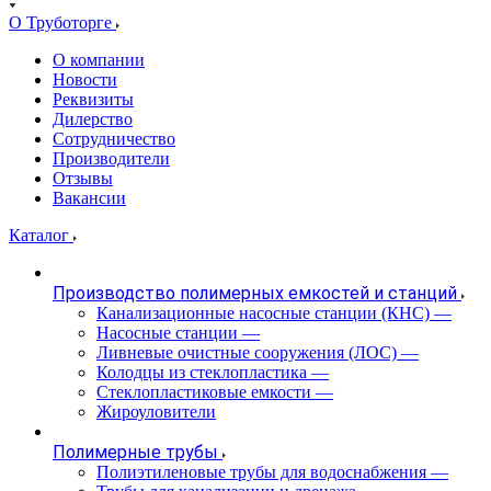
О Труботорге
О компании
Новости
Реквизиты
Дилерство
Сотрудничество
Производители
Отзывы
Вакансии
Каталог
Производство полимерных емкостей и станций
Канализационные насосные станции (КНС)
—
Насосные станции
—
Ливневые очистные сооружения (ЛОС)
—
Колодцы из стеклопластика
—
Стеклопластиковые емкости
—
Жироуловители
Полимерные трубы
Полиэтиленовые трубы для водоснабжения
—