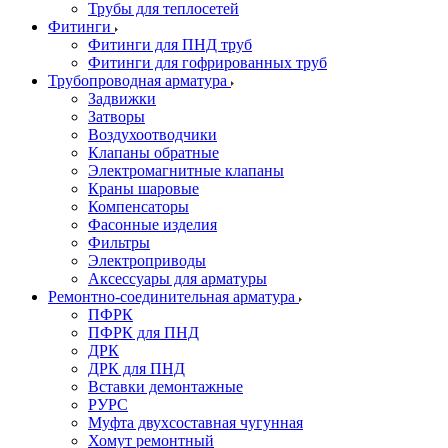
Трубы для теплосетей
Фитинги
Фитинги для ПНД труб
Фитинги для гофрированных труб
Трубопроводная арматура
Задвижки
Затворы
Воздухоотводчики
Клапаны обратные
Электромагнитные клапаны
Краны шаровые
Компенсаторы
Фасонные изделия
Фильтры
Электроприводы
Аксессуары для арматуры
Ремонтно-соединительная арматура
ПФРК
ПФРК для ПНД
ДРК
ДРК для ПНД
Вставки демонтажные
РУРС
Муфта двухсоставная чугунная
Хомут ремонтный