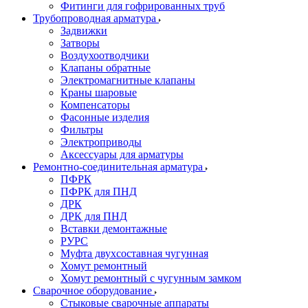
Фитинги для гофрированных труб
Трубопроводная арматура
Задвижки
Затворы
Воздухоотводчики
Клапаны обратные
Электромагнитные клапаны
Краны шаровые
Компенсаторы
Фасонные изделия
Фильтры
Электроприводы
Аксессуары для арматуры
Ремонтно-соединительная арматура
ПФРК
ПФРК для ПНД
ДРК
ДРК для ПНД
Вставки демонтажные
РУРС
Муфта двухсоставная чугунная
Хомут ремонтный
Хомут ремонтный с чугунным замком
Сварочное оборудование
Стыковые сварочные аппараты