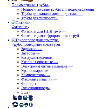
Полимерные трубы
Полиэтиленовые трубы для водоснабжения
—
Трубы для канализации и дренажа
—
Трубы для теплосетей
Фитинги
Фитинги для ПНД труб
—
Фитинги для гофрированных труб
Трубопроводная арматура
Задвижки
—
Затворы
—
Воздухоотводчики
—
Клапаны обратные
—
Электромагнитные клапаны
—
Краны шаровые
—
Компенсаторы
—
Фасонные изделия
—
Фильтры
—
Электроприводы
Еще