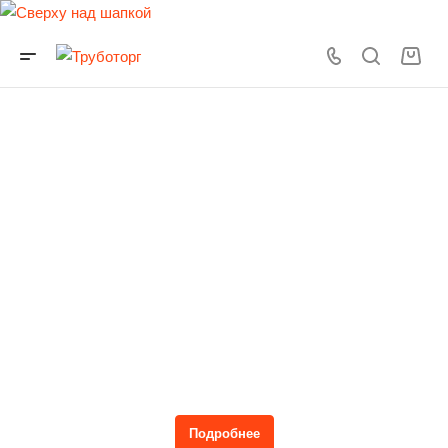
Гофрированные трубы для дренажа и
канализации в наличии на складе в
Иркутске
Адрес склада: г. Иркутск, ул. Воронежская 2 стр. 11,
территория базы "Красо", +7 (929) 438-88-89 +7 (3952) 72-02-
02 sale@trubotorg-irk.ru
Подробнее