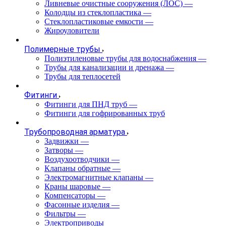
Ливневые очистные сооружения (ЛОС)
—
Колодцы из стеклопластика
—
Стеклопластиковые емкости
—
Жироуловители
Полимерные трубы
Полиэтиленовые трубы для водоснабжения
—
Трубы для канализации и дренажа
—
Трубы для теплосетей
Фитинги
Фитинги для ПНД труб
—
Фитинги для гофрированных труб
Трубопроводная арматура
Задвижки
—
Затворы
—
Воздухоотводчики
—
Клапаны обратные
—
Электромагнитные клапаны
—
Краны шаровые
—
Компенсаторы
—
Фасонные изделия
—
Фильтры
—
Электроприводы