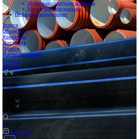
Муфтовые сварочные аппараты
Инструмент для монтажа
Пожарное оборудование
Услуги
Объекты
Контакты
Доставка
Оплата
Проектирование
Статьи
Обзоры
Москва
Иркутск
Москва
Улан-Удэ
0
0
Корзина