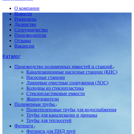
О компании
Новости
Реквизиты
Дилерство
Сотрудничество
Производители
Отзывы
Вакансии
Каталог
Производство полимерных емкостей и станций
Канализационные насосные станции (КНС)
Насосные станции
Ливневые очистные сооружения (ЛОС)
Колодцы из стеклопластика
Стеклопластиковые емкости
Жироуловители
Полимерные трубы
Полиэтиленовые трубы для водоснабжения
Трубы для канализации и дренажа
Трубы для теплосетей
Фитинги
Фитинги для ПНД труб