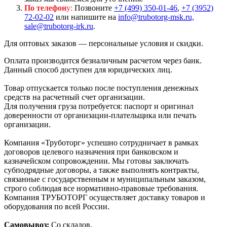
По телефон
у:
Позвоните
+7 (499) 350-01-46
,
+7 (3952)
72-02-02
или напишите на
info@trubotorg-msk.ru,
sale@trubotorg-irk.ru
.
Для оптовых заказов — персональные условия и скидки.
Оплата производится безналичным расчетом через банк.
Данный способ доступен для юридических лиц.
Товар отпускается только после поступления денежных
средств на расчетный счет организации.
Для получения груза потребуется: паспорт и оригинал
доверенности от организации-плательщика или печать
организации.
Компания «Труботорг» успешно сотрудничает в рамках
договоров целевого назначения при банковском и
казначейском сопровождении. Мы готовы заключать
субподрядные договоры, а также выполнять контракты,
связанные с государственным и муниципальным заказом,
строго соблюдая все нормативно-правовые требования.
Компания ТРУБОТОРГ осуществляет доставку товаров и
оборудования по всей России.
Самовывоз:
Со складов.