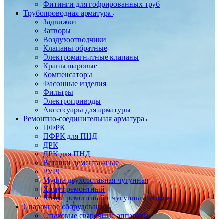
Фитинги для гофрированных труб
Трубопроводная арматура
Задвижки
Затворы
Воздухоотводчики
Клапаны обратные
Электромагнитные клапаны
Краны шаровые
Компенсаторы
Фасонные изделия
Фильтры
Электроприводы
Аксессуары для арматуры
Ремонтно-соединительная арматура
ПФРК
ПФРК для ПНД
ДРК
ДРК для ПНД
Вставки демонтажные
РУРС
Муфта двухсоставная чугунная
Хомут ремонтный
Хомут ремонтный с чугунным замком
Сварочное оборудование
Стыковые сварочные аппараты