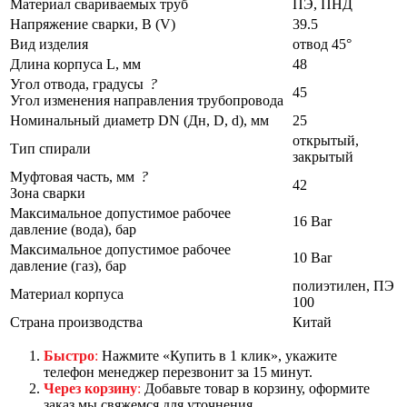
Материал свариваемых труб
ПЭ, ПНД
Напряжение сварки, В (V)
39.5
Вид изделия
отвод 45°
Длина корпуса L, мм
48
Угол отвода, градусы
?
45
Угол изменения направления трубопровода
Номинальный диаметр DN (Дн, D, d), мм
25
открытый,
Тип спирали
закрытый
Муфтовая часть, мм
?
42
Зона сварки
Максимальное допустимое рабочее
16 Bar
давление (вода), бар
Максимальное допустимое рабочее
10 Bar
давление (газ), бар
полиэтилен, ПЭ
Материал корпуса
100
Страна производства
Китай
Быстро
:
Нажмите «Купить в 1 клик», укажите
телефон менеджер перезвонит за 15 минут.
Через корзину
:
Добавьте товар в корзину, оформите
заказ мы свяжемся для уточнения.