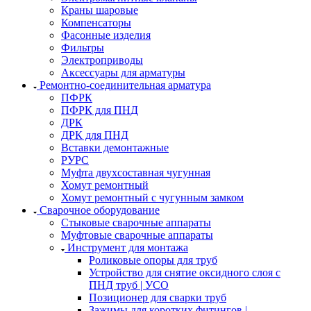
Краны шаровые
Компенсаторы
Фасонные изделия
Фильтры
Электроприводы
Аксессуары для арматуры
Ремонтно-соединительная арматура
ПФРК
ПФРК для ПНД
ДРК
ДРК для ПНД
Вставки демонтажные
РУРС
Муфта двухсоставная чугунная
Хомут ремонтный
Хомут ремонтный с чугунным замком
Сварочное оборудование
Стыковые сварочные аппараты
Муфтовые сварочные аппараты
Инструмент для монтажа
Роликовые опоры для труб
Устройство для снятие оксидного слоя с
ПНД труб | УСО
Позиционер для сварки труб
Зажимы для коротких фитингов |