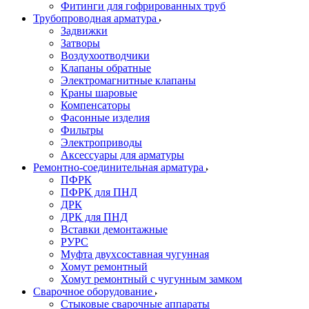
Фитинги для гофрированных труб
Трубопроводная арматура
Задвижки
Затворы
Воздухоотводчики
Клапаны обратные
Электромагнитные клапаны
Краны шаровые
Компенсаторы
Фасонные изделия
Фильтры
Электроприводы
Аксессуары для арматуры
Ремонтно-соединительная арматура
ПФРК
ПФРК для ПНД
ДРК
ДРК для ПНД
Вставки демонтажные
РУРС
Муфта двухсоставная чугунная
Хомут ремонтный
Хомут ремонтный с чугунным замком
Сварочное оборудование
Стыковые сварочные аппараты