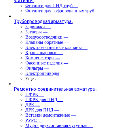
Фитинги
Фитинги для ПНД труб
—
Фитинги для гофрированных труб
Трубопроводная арматура
Задвижки
—
Затворы
—
Воздухоотводчики
—
Клапаны обратные
—
Электромагнитные клапаны
—
Краны шаровые
—
Компенсаторы
—
Фасонные изделия
—
Фильтры
—
Электроприводы
Еще
Ремонтно-соединительная арматура
ПФРК
—
ПФРК для ПНД
—
ДРК
—
ДРК для ПНД
—
Вставки демонтажные
—
РУРС
—
Муфта двухсоставная чугунная
—