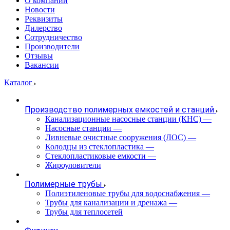
О компании
Новости
Реквизиты
Дилерство
Сотрудничество
Производители
Отзывы
Вакансии
Каталог
Производство полимерных емкостей и станций
Канализационные насосные станции (КНС)
—
Насосные станции
—
Ливневые очистные сооружения (ЛОС)
—
Колодцы из стеклопластика
—
Стеклопластиковые емкости
—
Жироуловители
Полимерные трубы
Полиэтиленовые трубы для водоснабжения
—
Трубы для канализации и дренажа
—
Трубы для теплосетей