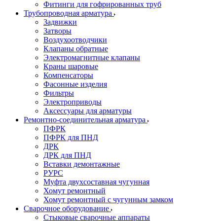
Фитинги для гофрированных труб
Трубопроводная арматура
Задвижки
Затворы
Воздухоотводчики
Клапаны обратные
Электромагнитные клапаны
Краны шаровые
Компенсаторы
Фасонные изделия
Фильтры
Электроприводы
Аксессуары для арматуры
Ремонтно-соединительная арматура
ПФРК
ПФРК для ПНД
ДРК
ДРК для ПНД
Вставки демонтажные
РУРС
Муфта двухсоставная чугунная
Хомут ремонтный
Хомут ремонтный с чугунным замком
Сварочное оборудование
Стыковые сварочные аппараты