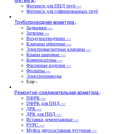
Фитинги
Фитинги для ПНД труб
—
Фитинги для гофрированных труб
Трубопроводная арматура
Задвижки
—
Затворы
—
Воздухоотводчики
—
Клапаны обратные
—
Электромагнитные клапаны
—
Краны шаровые
—
Компенсаторы
—
Фасонные изделия
—
Фильтры
—
Электроприводы
Еще
Ремонтно-соединительная арматура
ПФРК
—
ПФРК для ПНД
—
ДРК
—
ДРК для ПНД
—
Вставки демонтажные
—
РУРС
—
Муфта двухсоставная чугунная
—