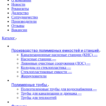
О компании
Новости
Реквизиты
Дилерство
Сотрудничество
Производители
Отзывы
Вакансии
Каталог
Производство полимерных емкостей и станций
Канализационные насосные станции (КНС)
—
Насосные станции
—
Ливневые очистные сооружения (ЛОС)
—
Колодцы из стеклопластика
—
Стеклопластиковые емкости
—
Жироуловители
Полимерные трубы
Полиэтиленовые трубы для водоснабжения
—
Трубы для канализации и дренажа
—
Трубы для теплосетей