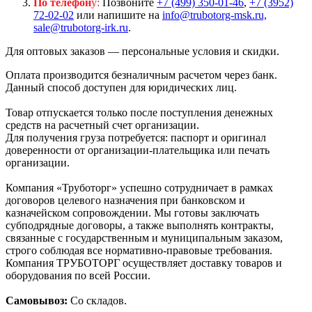
По телефон
у:
Позвоните
+7 (499) 350-01-46
,
+7 (3952)
72-02-02
или напишите на
info@trubotorg-msk.ru,
sale@trubotorg-irk.ru
.
Для оптовых заказов — персональные условия и скидки.
Оплата производится безналичным расчетом через банк.
Данный способ доступен для юридических лиц.
Товар отпускается только после поступления денежных
средств на расчетный счет организации.
Для получения груза потребуется: паспорт и оригинал
доверенности от организации-плательщика или печать
организации.
Компания «Труботорг» успешно сотрудничает в рамках
договоров целевого назначения при банковском и
казначейском сопровождении. Мы готовы заключать
субподрядные договоры, а также выполнять контракты,
связанные с государственным и муниципальным заказом,
строго соблюдая все нормативно-правовые требования.
Компания ТРУБОТОРГ осуществляет доставку товаров и
оборудования по всей России.
Самовывоз:
Со складов.