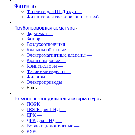
Фитинги
Фитинги для ПНД труб
—
Фитинги для гофрированных труб
Трубопроводная арматура
Задвижки
—
Затворы
—
Воздухоотводчики
—
Клапаны обратные
—
Электромагнитные клапаны
—
Краны шаровые
—
Компенсаторы
—
Фасонные изделия
—
Фильтры
—
Электроприводы
Еще
Ремонтно-соединительная арматура
ПФРК
—
ПФРК для ПНД
—
ДРК
—
ДРК для ПНД
—
Вставки демонтажные
—
РУРС
—