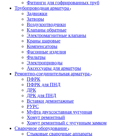
Фитинги для гофрированных труб
Трубопроводная арматура
Задвижки
Затворы
Воздухоотводчики
Клапаны обратные
Электромагнитные клапаны
Краны шаровые
Компенсаторы
Фасонные изделия
Фильтры
Электроприводы
Аксессуары для арматуры
Ремонтно-соединительная арматура
ПФРК
ПФРК для ПНД
ДРК
ДРК для ПНД
Вставки демонтажные
РУРС
Муфта двухсоставная чугунная
Хомут ремонтный
Хомут ремонтный с чугунным замком
Сварочное оборудование
Стыковые сварочные аппараты