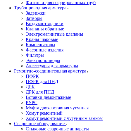
Фитинги для гофрированных труб
Трубопроводная арматура
Задвижки
Затворы
Воздухоотводчики
Клапаны обратные
Электромагнитные клапаны
Краны шаровые
Компенсаторы
Фасонные изделия
Фильтры
Электроприводы
Аксессуары для арматуры
Ремонтно-соединительная арматура
ПФРК
ПФРК для ПНД
ДРК
ДРК для ПНД
Вставки демонтажные
РУРС
Муфта двухсоставная чугунная
Хомут ремонтный
Хомут ремонтный с чугунным замком
Сварочное оборудование
Стыковые сварочные аппараты