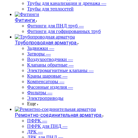
Трубы для канализации и дренажа
—
Трубы для теплосетей
Фитинги
Фитинги для ПНД труб
—
Фитинги для гофрированных труб
Трубопроводная арматура
Задвижки
—
Затворы
—
Воздухоотводчики
—
Клапаны обратные
—
Электромагнитные клапаны
—
Краны шаровые
—
Компенсаторы
—
Фасонные изделия
—
Фильтры
—
Электроприводы
Еще
Ремонтно-соединительная арматура
ПФРК
—
ПФРК для ПНД
—
ДРК
—
ДРК для ПНД
—