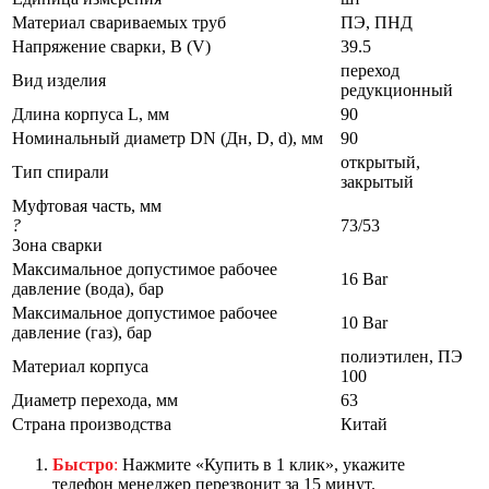
Материал свариваемых труб
ПЭ, ПНД
Напряжение сварки, В (V)
39.5
переход
Вид изделия
редукционный
Длина корпуса L, мм
90
Номинальный диаметр DN (Дн, D, d), мм
90
открытый,
Тип спирали
закрытый
Муфтовая часть, мм
?
73/53
Зона сварки
Максимальное допустимое рабочее
16 Bar
давление (вода), бар
Максимальное допустимое рабочее
10 Bar
давление (газ), бар
полиэтилен, ПЭ
Материал корпуса
100
Диаметр перехода, мм
63
Страна производства
Китай
Быстро
:
Нажмите «Купить в 1 клик», укажите
телефон менеджер перезвонит за 15 минут.