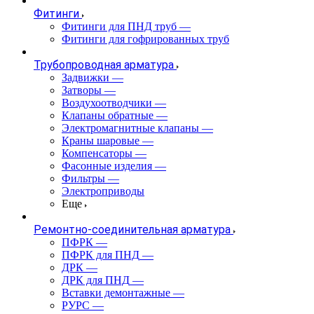
Фитинги
Фитинги для ПНД труб
—
Фитинги для гофрированных труб
Трубопроводная арматура
Задвижки
—
Затворы
—
Воздухоотводчики
—
Клапаны обратные
—
Электромагнитные клапаны
—
Краны шаровые
—
Компенсаторы
—
Фасонные изделия
—
Фильтры
—
Электроприводы
Еще
Ремонтно-соединительная арматура
ПФРК
—
ПФРК для ПНД
—
ДРК
—
ДРК для ПНД
—
Вставки демонтажные
—
РУРС
—