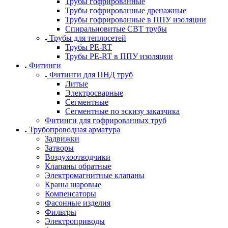
Трубы гофрированные
Трубы гофрированные дренажные
Трубы гофрированные в ППУ изоляции
Спиральновитые СВТ трубы
Трубы для теплосетей
Трубы PE-RT
Трубы PE-RT в ППУ изоляции
Фитинги
Фитинги для ПНД труб
Литые
Электросварные
Сегментные
Сегментные по эскизу заказчика
Фитинги для гофрированных труб
Трубопроводная арматура
Задвижки
Затворы
Воздухоотводчики
Клапаны обратные
Электромагнитные клапаны
Краны шаровые
Компенсаторы
Фасонные изделия
Фильтры
Электроприводы