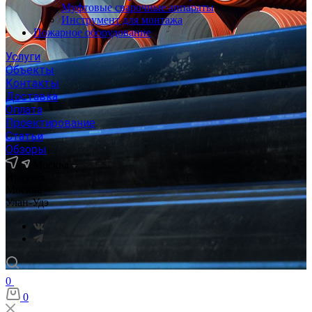
Муфтовые сварочные аппараты
Инструмент для монтажа
Пожарное оборудование
Услуги
Объекты
Контакты
Доставка
Оплата
Проектирование
Статьи
Обзоры
Москва
Иркутск
Москва
Улан-Удэ
0
0