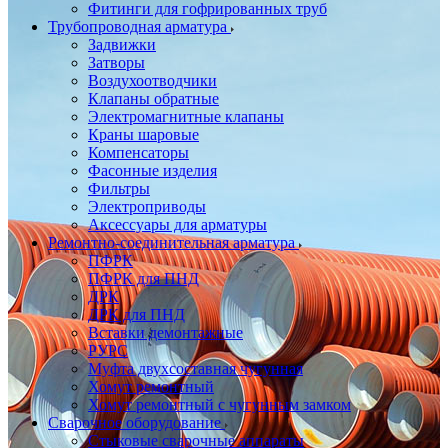
Фитинги для гофрированных труб
Трубопроводная арматура
Задвижки
Затворы
Воздухоотводчики
Клапаны обратные
Электромагнитные клапаны
Краны шаровые
Компенсаторы
Фасонные изделия
Фильтры
Электроприводы
Аксессуары для арматуры
Ремонтно-соединительная арматура
ПФРК
ПФРК для ПНД
ДРК
ДРК для ПНД
Вставки демонтажные
РУРС
Муфта двухсоставная чугунная
Хомут ремонтный
Хомут ремонтный с чугунным замком
Сварочное оборудование
Стыковые сварочные аппараты