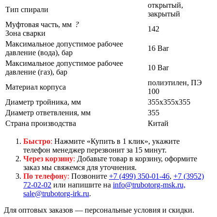
открытый,
Тип спирали
закрытый
Муфтовая часть, мм
?
142
Зона сварки
Максимальное допустимое рабочее
16 Bar
давление (вода), бар
Максимальное допустимое рабочее
10 Bar
давление (газ), бар
полиэтилен, ПЭ
Материал корпуса
100
Диаметр тройника, мм
355x355x355
Диаметр ответвления, мм
355
Страна производства
Китай
Быстро
:
Нажмите «Купить в 1 клик», укажите
телефон менеджер перезвонит за 15 минут.
Через корзину
:
Добавьте товар в корзину, оформите
заказ мы свяжемся для уточнения.
По телефон
у:
Позвоните
+7 (499) 350-01-46
,
+7 (3952)
72-02-02
или напишите на
info@trubotorg-msk.ru,
sale@trubotorg-irk.ru
.
Для оптовых заказов — персональные условия и скидки.