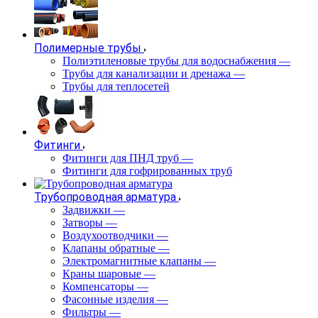
Полимерные трубы
Полиэтиленовые трубы для водоснабжения
—
Трубы для канализации и дренажа
—
Трубы для теплосетей
Фитинги
Фитинги для ПНД труб
—
Фитинги для гофрированных труб
Трубопроводная арматура
Задвижки
—
Затворы
—
Воздухоотводчики
—
Клапаны обратные
—
Электромагнитные клапаны
—
Краны шаровые
—
Компенсаторы
—
Фасонные изделия
—
Фильтры
—