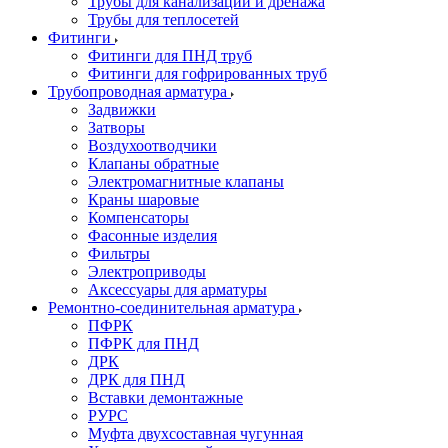
Трубы для канализации и дренажа
Трубы для теплосетей
Фитинги
Фитинги для ПНД труб
Фитинги для гофрированных труб
Трубопроводная арматура
Задвижки
Затворы
Воздухоотводчики
Клапаны обратные
Электромагнитные клапаны
Краны шаровые
Компенсаторы
Фасонные изделия
Фильтры
Электроприводы
Аксессуары для арматуры
Ремонтно-соединительная арматура
ПФРК
ПФРК для ПНД
ДРК
ДРК для ПНД
Вставки демонтажные
РУРС
Муфта двухсоставная чугунная