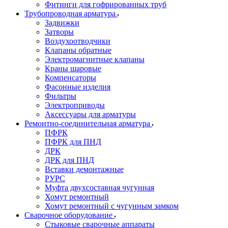
Фитинги для гофрированных труб
Трубопроводная арматура
Задвижки
Затворы
Воздухоотводчики
Клапаны обратные
Электромагнитные клапаны
Краны шаровые
Компенсаторы
Фасонные изделия
Фильтры
Электроприводы
Аксессуары для арматуры
Ремонтно-соединительная арматура
ПФРК
ПФРК для ПНД
ДРК
ДРК для ПНД
Вставки демонтажные
РУРС
Муфта двухсоставная чугунная
Хомут ремонтный
Хомут ремонтный с чугунным замком
Сварочное оборудование
Стыковые сварочные аппараты