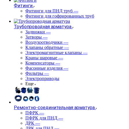
Фитинги
Фитинги для ПНД труб
—
Фитинги для гофрированных труб
Трубопроводная арматура
Задвижки
—
Затворы
—
Воздухоотводчики
—
Клапаны обратные
—
Электромагнитные клапаны
—
Краны шаровые
—
Компенсаторы
—
Фасонные изделия
—
Фильтры
—
Электроприводы
Еще
Ремонтно-соединительная арматура
ПФРК
—
ПФРК для ПНД
—
ДРК
—
ДРК для ПНД
—