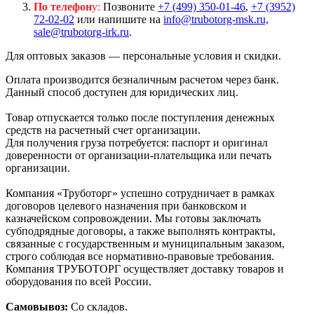
По телефон
у:
Позвоните
+7 (499) 350-01-46
,
+7 (3952)
72-02-02
или напишите на
info@trubotorg-msk.ru,
sale@trubotorg-irk.ru
.
Для оптовых заказов — персональные условия и скидки.
Оплата производится безналичным расчетом через банк.
Данный способ доступен для юридических лиц.
Товар отпускается только после поступления денежных
средств на расчетный счет организации.
Для получения груза потребуется: паспорт и оригинал
доверенности от организации-плательщика или печать
организации.
Компания «Труботорг» успешно сотрудничает в рамках
договоров целевого назначения при банковском и
казначейском сопровождении. Мы готовы заключать
субподрядные договоры, а также выполнять контракты,
связанные с государственным и муниципальным заказом,
строго соблюдая все нормативно-правовые требования.
Компания ТРУБОТОРГ осуществляет доставку товаров и
оборудования по всей России.
Самовывоз:
Со складов.