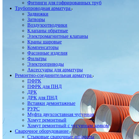
Фитинги для гофрированных труб
Трубопроводная арматура
Задвижки
Затворы
Воздухоотводчики
Клапаны обратные
Электромагнитные клапаны
Краны шаровые
Компенсаторы
Фасонные изделия
Фильтры
Электроприводы
Аксессуары для арматуры
Ремонтно-соединительная арматура
ПФРК
ПФРК для ПНД
ДРК
ДРК для ПНД
Вставки демонтажные
РУРС
Муфта двухсоставная чугунная
Хомут ремонтный
Хомут ремонтный с чугунным замком
Сварочное оборудование
Стыковые сварочные аппараты