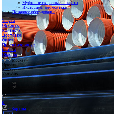
Муфтовые сварочные аппараты
Инструмент для монтажа
Пожарное оборудование
Услуги
Объекты
Контакты
Доставка
Оплата
Проектирование
Статьи
Обзоры
Москва
Иркутск
Москва
Улан-Удэ
0
0
Корзина