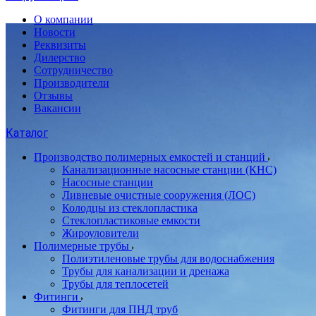
О компании
Новости
Реквизиты
Дилерство
Сотрудничество
Производители
Отзывы
Вакансии
Каталог
Производство полимерных емкостей и станций
Канализационные насосные станции (КНС)
Насосные станции
Ливневые очистные сооружения (ЛОС)
Колодцы из стеклопластика
Стеклопластиковые емкости
Жироуловители
Полимерные трубы
Полиэтиленовые трубы для водоснабжения
Трубы для канализации и дренажа
Трубы для теплосетей
Фитинги
Фитинги для ПНД труб