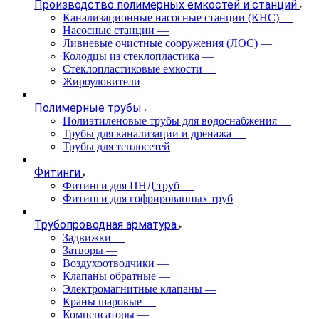
Производство полимерных емкостей и станций
Канализационные насосные станции (КНС)
—
Насосные станции
—
Ливневые очистные сооружения (ЛОС)
—
Колодцы из стеклопластика
—
Стеклопластиковые емкости
—
Жироуловители
Полимерные трубы
Полиэтиленовые трубы для водоснабжения
—
Трубы для канализации и дренажа
—
Трубы для теплосетей
Фитинги
Фитинги для ПНД труб
—
Фитинги для гофрированных труб
Трубопроводная арматура
Задвижки
—
Затворы
—
Воздухоотводчики
—
Клапаны обратные
—
Электромагнитные клапаны
—
Краны шаровые
—
Компенсаторы
—