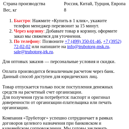
Страна производства
Россия, Китай, Турция, Европа
Вес, кг
8
Быстро
:
Нажмите «Купить в 1 клик», укажите
телефон менеджер перезвонит за 15 минут.
Через корзину
:
Добавьте товар в корзину, оформите
заказ мы свяжемся для уточнения.
По телефон
у:
Позвоните
+7 (499) 350-01-46
,
+7 (3952)
72-02-02
или напишите на
info@trubotorg-msk.ru,
sale@trubotorg-irk.ru
.
Для оптовых заказов — персональные условия и скидки.
Оплата производится безналичным расчетом через банк.
Данный способ доступен для юридических лиц.
Товар отпускается только после поступления денежных
средств на расчетный счет организации.
Для получения груза потребуется: паспорт и оригинал
доверенности от организации-плательщика или печать
организации.
Компания «Труботорг» успешно сотрудничает в рамках
договоров целевого назначения при банковском и
казначейском сопровождении. Мы готовы заключать