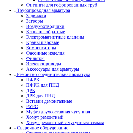
Фитинги для гофрированных труб
Трубопроводная арматура
Задвижки
Затворы
Воздухоотводчики
Клапаны обратные
Электромагнитные клапаны
Краны шаровые
Компенсаторы
Фасонные изделия
Фильтры
Электроприводы
Аксессуары для арматуры
Ремонтно-соединительная арматура
ПФРК
ПФРК для ПНД
ДРК
ДРК для ПНД
Вставки демонтажные
РУРС
Муфта двухсоставная чугунная
Хомут ремонтный
Хомут ремонтный с чугунным замком
Сварочное оборудование