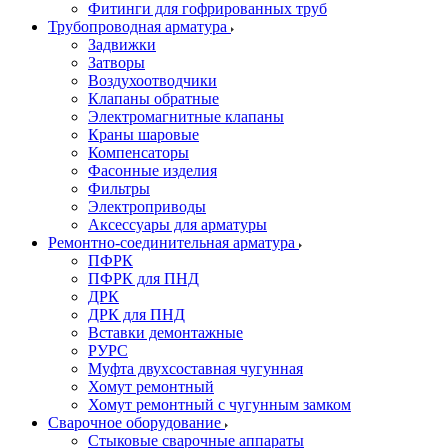
Фитинги для гофрированных труб
Трубопроводная арматура
Задвижки
Затворы
Воздухоотводчики
Клапаны обратные
Электромагнитные клапаны
Краны шаровые
Компенсаторы
Фасонные изделия
Фильтры
Электроприводы
Аксессуары для арматуры
Ремонтно-соединительная арматура
ПФРК
ПФРК для ПНД
ДРК
ДРК для ПНД
Вставки демонтажные
РУРС
Муфта двухсоставная чугунная
Хомут ремонтный
Хомут ремонтный с чугунным замком
Сварочное оборудование
Стыковые сварочные аппараты