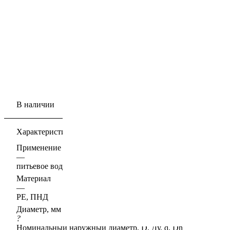
В наличии
Характеристики
Применение
—
питьевое водоснабжение, напорная канализация
Материал
—
PE, ПНД
Диаметр, мм
?
Номинальный наружный диаметр, D, Ду, d, Dn