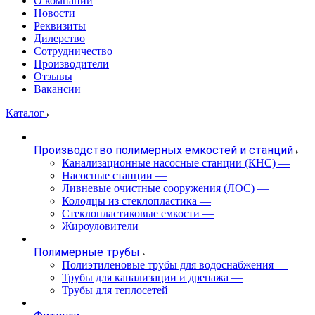
О компании
Новости
Реквизиты
Дилерство
Сотрудничество
Производители
Отзывы
Вакансии
Каталог
Производство полимерных емкостей и станций
Канализационные насосные станции (КНС)
—
Насосные станции
—
Ливневые очистные сооружения (ЛОС)
—
Колодцы из стеклопластика
—
Стеклопластиковые емкости
—
Жироуловители
Полимерные трубы
Полиэтиленовые трубы для водоснабжения
—
Трубы для канализации и дренажа
—
Трубы для теплосетей