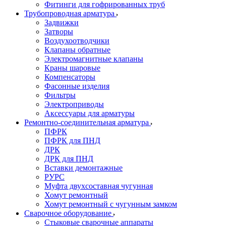
Фитинги для гофрированных труб
Трубопроводная арматура
Задвижки
Затворы
Воздухоотводчики
Клапаны обратные
Электромагнитные клапаны
Краны шаровые
Компенсаторы
Фасонные изделия
Фильтры
Электроприводы
Аксессуары для арматуры
Ремонтно-соединительная арматура
ПФРК
ПФРК для ПНД
ДРК
ДРК для ПНД
Вставки демонтажные
РУРС
Муфта двухсоставная чугунная
Хомут ремонтный
Хомут ремонтный с чугунным замком
Сварочное оборудование
Стыковые сварочные аппараты