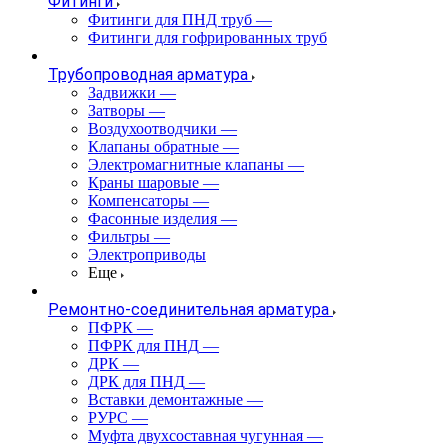
Фитинги
Фитинги для ПНД труб
—
Фитинги для гофрированных труб
Трубопроводная арматура
Задвижки
—
Затворы
—
Воздухоотводчики
—
Клапаны обратные
—
Электромагнитные клапаны
—
Краны шаровые
—
Компенсаторы
—
Фасонные изделия
—
Фильтры
—
Электроприводы
Еще
Ремонтно-соединительная арматура
ПФРК
—
ПФРК для ПНД
—
ДРК
—
ДРК для ПНД
—
Вставки демонтажные
—
РУРС
—
Муфта двухсоставная чугунная
—