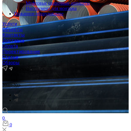
Муфтовые сварочные аппараты
Инструмент для монтажа
Пожарное оборудование
Услуги
Объекты
Контакты
Доставка
Оплата
Проектирование
Статьи
Обзоры
Москва
Иркутск
Москва
Улан-Удэ
0
0