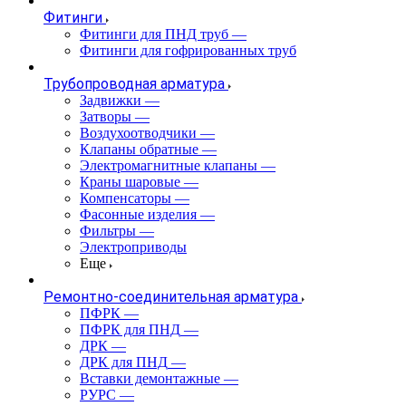
Фитинги
Фитинги для ПНД труб
—
Фитинги для гофрированных труб
Трубопроводная арматура
Задвижки
—
Затворы
—
Воздухоотводчики
—
Клапаны обратные
—
Электромагнитные клапаны
—
Краны шаровые
—
Компенсаторы
—
Фасонные изделия
—
Фильтры
—
Электроприводы
Еще
Ремонтно-соединительная арматура
ПФРК
—
ПФРК для ПНД
—
ДРК
—
ДРК для ПНД
—
Вставки демонтажные
—
РУРС
—