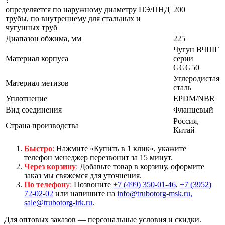
?
определяется по наружному диаметру ПЭ/ПНД
200
трубы, по внутреннему для стальных и
чугунных труб
Диапазон обжима, мм
225
Чугун ВЧШГ
Материал корпуса
серии
GGG50
Углеродистая
Материал метизов
сталь
Уплотнение
EPDM/NBR
Вид соединения
Фланцевый
Россия,
Страна производства
Китай
Быстро
:
Нажмите «Купить в 1 клик», укажите
телефон менеджер перезвонит за 15 минут.
Через корзину
:
Добавьте товар в корзину, оформите
заказ мы свяжемся для уточнения.
По телефон
у:
Позвоните
+7 (499) 350-01-46
,
+7 (3952)
72-02-02
или напишите на
info@trubotorg-msk.ru,
sale@trubotorg-irk.ru
.
Для оптовых заказов — персональные условия и скидки.