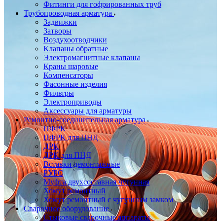
Фитинги для гофрированных труб
Трубопроводная арматура
Задвижки
Затворы
Воздухоотводчики
Клапаны обратные
Электромагнитные клапаны
Краны шаровые
Компенсаторы
Фасонные изделия
Фильтры
Электроприводы
Аксессуары для арматуры
Ремонтно-соединительная арматура
ПФРК
ПФРК для ПНД
ДРК
ДРК для ПНД
Вставки демонтажные
РУРС
Муфта двухсоставная чугунная
Хомут ремонтный
Хомут ремонтный с чугунным замком
Сварочное оборудование
Стыковые сварочные аппараты