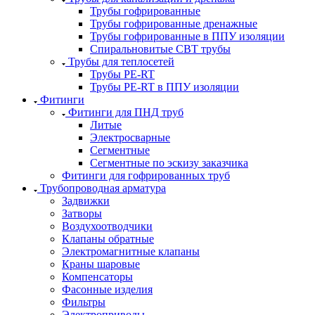
Трубы гофрированные
Трубы гофрированные дренажные
Трубы гофрированные в ППУ изоляции
Спиральновитые СВТ трубы
Трубы для теплосетей
Трубы PE-RT
Трубы PE-RT в ППУ изоляции
Фитинги
Фитинги для ПНД труб
Литые
Электросварные
Сегментные
Сегментные по эскизу заказчика
Фитинги для гофрированных труб
Трубопроводная арматура
Задвижки
Затворы
Воздухоотводчики
Клапаны обратные
Электромагнитные клапаны
Краны шаровые
Компенсаторы
Фасонные изделия
Фильтры
Электроприводы