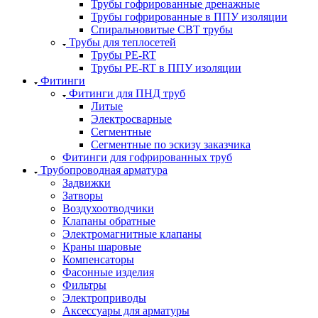
Трубы гофрированные дренажные
Трубы гофрированные в ППУ изоляции
Спиральновитые СВТ трубы
Трубы для теплосетей
Трубы PE-RT
Трубы PE-RT в ППУ изоляции
Фитинги
Фитинги для ПНД труб
Литые
Электросварные
Сегментные
Сегментные по эскизу заказчика
Фитинги для гофрированных труб
Трубопроводная арматура
Задвижки
Затворы
Воздухоотводчики
Клапаны обратные
Электромагнитные клапаны
Краны шаровые
Компенсаторы
Фасонные изделия
Фильтры
Электроприводы
Аксессуары для арматуры