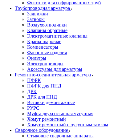
Фитинги для гофрированных труб
Трубопроводная арматура
Задвижки
Затворы
Воздухоотводчики
Клапаны обратные
Электромагнитные клапаны
Краны шаровые
Компенсаторы
Фасонные изделия
Фильтры
Электроприводы
Аксессуары для арматуры
Ремонтно-соединительная арматура
ПФРК
ПФРК для ПНД
ДРК
ДРК для ПНД
Вставки демонтажные
РУРС
Муфта двухсоставная чугунная
Хомут ремонтный
Хомут ремонтный с чугунным замком
Сварочное оборудование
Стыковые сварочные аппараты