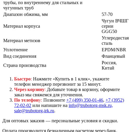
трубы, по внутреннему для стальных и
чугунных труб
Диапазон обжима, мм
57-70
Чугун ВЧШГ
Материал корпуса
серии
GGG50
Углеродистая
Материал метизов
сталь
Уплотнение
EPDM/NBR
Вид соединения
Фланцевый
Россия,
Страна производства
Китай
Быстро
:
Нажмите «Купить в 1 клик», укажите
телефон менеджер перезвонит за 15 минут.
Через корзину
:
Добавьте товар в корзину, оформите
заказ мы свяжемся для уточнения.
По телефон
у:
Позвоните
+7 (499) 350-01-46
,
+7 (3952)
72-02-02
или напишите на
info@trubotorg-msk.ru,
sale@trubotorg-irk.ru
.
Для оптовых заказов — персональные условия и скидки.
Оплата производится безналичным расчетом через банк.