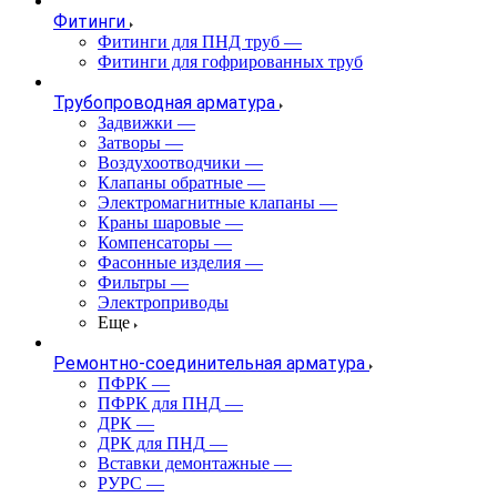
Фитинги
Фитинги для ПНД труб
—
Фитинги для гофрированных труб
Трубопроводная арматура
Задвижки
—
Затворы
—
Воздухоотводчики
—
Клапаны обратные
—
Электромагнитные клапаны
—
Краны шаровые
—
Компенсаторы
—
Фасонные изделия
—
Фильтры
—
Электроприводы
Еще
Ремонтно-соединительная арматура
ПФРК
—
ПФРК для ПНД
—
ДРК
—
ДРК для ПНД
—
Вставки демонтажные
—
РУРС
—