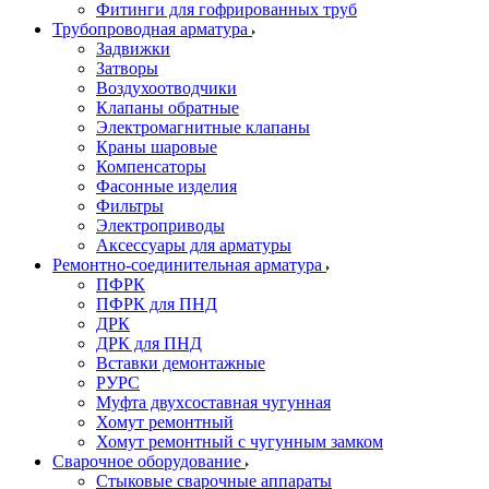
Фитинги для гофрированных труб
Трубопроводная арматура
Задвижки
Затворы
Воздухоотводчики
Клапаны обратные
Электромагнитные клапаны
Краны шаровые
Компенсаторы
Фасонные изделия
Фильтры
Электроприводы
Аксессуары для арматуры
Ремонтно-соединительная арматура
ПФРК
ПФРК для ПНД
ДРК
ДРК для ПНД
Вставки демонтажные
РУРС
Муфта двухсоставная чугунная
Хомут ремонтный
Хомут ремонтный с чугунным замком
Сварочное оборудование
Стыковые сварочные аппараты