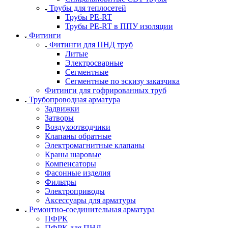
Трубы для теплосетей
Трубы PE-RT
Трубы PE-RT в ППУ изоляции
Фитинги
Фитинги для ПНД труб
Литые
Электросварные
Сегментные
Сегментные по эскизу заказчика
Фитинги для гофрированных труб
Трубопроводная арматура
Задвижки
Затворы
Воздухоотводчики
Клапаны обратные
Электромагнитные клапаны
Краны шаровые
Компенсаторы
Фасонные изделия
Фильтры
Электроприводы
Аксессуары для арматуры
Ремонтно-соединительная арматура
ПФРК
ПФРК для ПНД