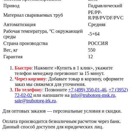
Привод
Гидравлический
PE/PP-
Материал свариваемых труб
R/PB/PVDF/PVC
Автоматизация
Средняя
Рабочая температура, °C окружающей
-5+64
среды
Страна производства
РОССИЯ
Вес, кг
550
Гарантия
12
Быстро
:
Нажмите «Купить в 1 клик», укажите
телефон менеджер перезвонит за 15 минут.
Через корзину
:
Добавьте товар в корзину, оформите
заказ мы свяжемся для уточнения.
По телефон
у:
Позвоните
+7 (499) 350-01-46
,
+7 (3952)
72-02-02
или напишите на
info@trubotorg-msk.ru,
sale@trubotorg-irk.ru
.
Для оптовых заказов — персональные условия и скидки.
Оплата производится безналичным расчетом через банк.
Данный способ доступен для юридических лиц.