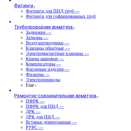
Фитинги
Фитинги для ПНД труб
—
Фитинги для гофрированных труб
Трубопроводная арматура
Задвижки
—
Затворы
—
Воздухоотводчики
—
Клапаны обратные
—
Электромагнитные клапаны
—
Краны шаровые
—
Компенсаторы
—
Фасонные изделия
—
Фильтры
—
Электроприводы
Еще
Ремонтно-соединительная арматура
ПФРК
—
ПФРК для ПНД
—
ДРК
—
ДРК для ПНД
—
Вставки демонтажные
—
РУРС
—