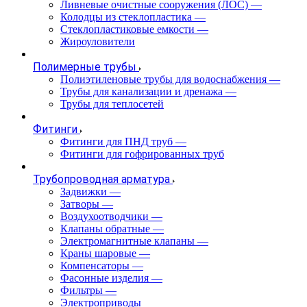
Ливневые очистные сооружения (ЛОС)
—
Колодцы из стеклопластика
—
Стеклопластиковые емкости
—
Жироуловители
Полимерные трубы
Полиэтиленовые трубы для водоснабжения
—
Трубы для канализации и дренажа
—
Трубы для теплосетей
Фитинги
Фитинги для ПНД труб
—
Фитинги для гофрированных труб
Трубопроводная арматура
Задвижки
—
Затворы
—
Воздухоотводчики
—
Клапаны обратные
—
Электромагнитные клапаны
—
Краны шаровые
—
Компенсаторы
—
Фасонные изделия
—
Фильтры
—
Электроприводы