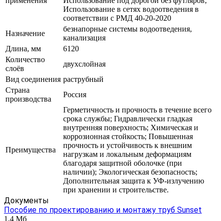
применения
Использование под дорогой без футляров;
Использование в сетях водоотведения в
соответствии с РМД 40-20-2020
безнапорные системы водоотведения,
Назначение
канализация
Длина, мм
6120
Количество
двухслойная
слоёв
Вид соединения
раструбный
Страна
Россия
производства
Герметичность и прочность в течение всего
срока службы; Гидравлически гладкая
внутренняя поверхность; Химическая и
коррозионная стойкость; Повышенная
прочность и устойчивость к внешним
Преимущества
нагрузкам и локальным деформациям
благодаря защитной оболочке (при
наличии); Экологическая безопасность;
Дополнительная защита к УФ-излучению
при хранении и строительстве.
Документы
Пособие по проектированию и монтажу труб Sunset
1,4 Мб