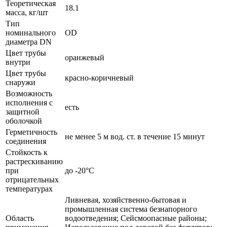
Теоретическая
18.1
масса, кг/шт
Тип
номинального
OD
диаметра DN
Цвет трубы
оранжевый
внутри
Цвет трубы
красно-коричневый
снаружи
Возможность
исполнения с
есть
защитной
оболочкой
Герметичность
не менее 5 м вод. ст. в течение 15 минут
соединения
Стойкость к
растрескиванию
при
до -20°C
отрицательных
температурах
Ливневая, хозяйственно-бытовая и
промышленная система безнапорного
Область
водоотведения; Сейсмоопасные районы;