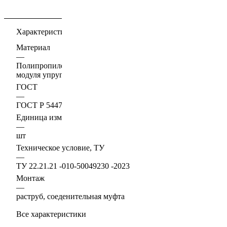
Характеристики
Материал
—
Полипропилен блок-сополимер с высоким показателем
модуля упругости
ГОСТ
—
ГОСТ Р 54475-2011
Единица измерения
—
шт
Техническое условие, ТУ
—
ТУ 22.21.21 -010-50049230 -2023
Монтаж
—
раструб, соеденительная муфта
Все характеристики