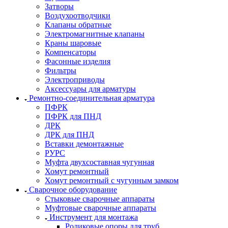
Затворы
Воздухоотводчики
Клапаны обратные
Электромагнитные клапаны
Краны шаровые
Компенсаторы
Фасонные изделия
Фильтры
Электроприводы
Аксессуары для арматуры
Ремонтно-соединительная арматура
ПФРК
ПФРК для ПНД
ДРК
ДРК для ПНД
Вставки демонтажные
РУРС
Муфта двухсоставная чугунная
Хомут ремонтный
Хомут ремонтный с чугунным замком
Сварочное оборудование
Стыковые сварочные аппараты
Муфтовые сварочные аппараты
Инструмент для монтажа
Роликовые опоры для труб