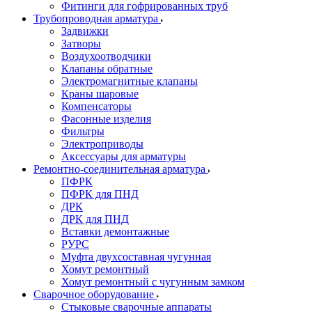
Фитинги для гофрированных труб
Трубопроводная арматура
Задвижки
Затворы
Воздухоотводчики
Клапаны обратные
Электромагнитные клапаны
Краны шаровые
Компенсаторы
Фасонные изделия
Фильтры
Электроприводы
Аксессуары для арматуры
Ремонтно-соединительная арматура
ПФРК
ПФРК для ПНД
ДРК
ДРК для ПНД
Вставки демонтажные
РУРС
Муфта двухсоставная чугунная
Хомут ремонтный
Хомут ремонтный с чугунным замком
Сварочное оборудование
Стыковые сварочные аппараты