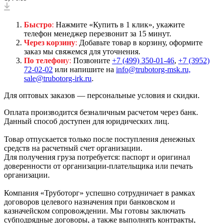
Быстро
:
Нажмите «Купить в 1 клик», укажите
телефон менеджер перезвонит за 15 минут.
Через корзину
:
Добавьте товар в корзину, оформите
заказ мы свяжемся для уточнения.
По телефон
у:
Позвоните
+7 (499) 350-01-46
,
+7 (3952)
72-02-02
или напишите на
info@trubotorg-msk.ru,
sale@trubotorg-irk.ru
.
Для оптовых заказов — персональные условия и скидки.
Оплата производится безналичным расчетом через банк.
Данный способ доступен для юридических лиц.
Товар отпускается только после поступления денежных
средств на расчетный счет организации.
Для получения груза потребуется: паспорт и оригинал
доверенности от организации-плательщика или печать
организации.
Компания «Труботорг» успешно сотрудничает в рамках
договоров целевого назначения при банковском и
казначейском сопровождении. Мы готовы заключать
субподрядные договоры, а также выполнять контракты,