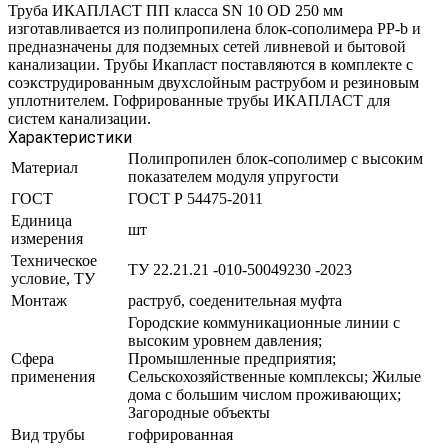
Труба ИКАПЛАСТ ПП класса SN 10 OD 250 мм
изготавливается из полипропилена блок-сополимера PP-b и
предназначены для подземных сетей ливневой и бытовой
канализации. Трубы Икапласт поставляются в комплекте с
соэкструдированным двухслойным раструбом и резиновым
уплотнителем. Гофрированные трубы ИКАПЛАСТ для
систем канализации.
Характеристики
Полипропилен блок-сополимер с высоким
Материал
показателем модуля упругости
ГОСТ
ГОСТ Р 54475-2011
Единица
шт
измерения
Техническое
ТУ 22.21.21 -010-50049230 -2023
условие, ТУ
Монтаж
раструб, соеденительная муфта
Городские коммуникационные линии с
высоким уровнем давления;
Сфера
Промышленные предприятия;
применения
Сельскохозяйственные комплексы; Жилые
дома с большим числом проживающих;
Загородные объекты
Вид трубы
гофрированная