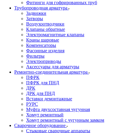
Фитинги для гофрированных труб
Трубопроводная арматура
Задвижки
Затворы
Воздухоотводчики
Клапаны обратные
Электромагнитные клапаны
Краны шаровые
Компенсаторы
Фасонные изделия
Фильтры
Электроприводы
Аксессуары для арматуры
Ремонтно-соединительная арматура
ПФРК
ПФРК для ПНД
ДРК
ДРК для ПНД
Вставки демонтажные
РУРС
Муфта двухсоставная чугунная
Хомут ремонтный
Хомут ремонтный с чугунным замком
Сварочное оборудование
Стыковые сварочные аппараты