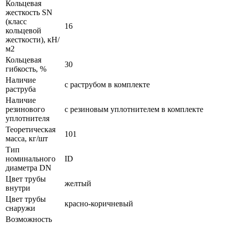
Кольцевая
жесткость SN
(класс
16
кольцевой
жесткости), кН/
м2
Кольцевая
30
гибкость, %
Наличие
с раструбом в комплекте
раструба
Наличие
резинового
с резиновым уплотнителем в комплекте
уплотнителя
Теоретическая
101
масса, кг/шт
Тип
номинального
ID
диаметра DN
Цвет трубы
желтый
внутри
Цвет трубы
красно-коричневый
снаружи
Возможность