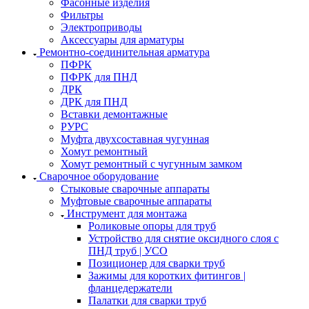
Фасонные изделия
Фильтры
Электроприводы
Аксессуары для арматуры
Ремонтно-соединительная арматура
ПФРК
ПФРК для ПНД
ДРК
ДРК для ПНД
Вставки демонтажные
РУРС
Муфта двухсоставная чугунная
Хомут ремонтный
Хомут ремонтный с чугунным замком
Сварочное оборудование
Стыковые сварочные аппараты
Муфтовые сварочные аппараты
Инструмент для монтажа
Роликовые опоры для труб
Устройство для снятие оксидного слоя с
ПНД труб | УСО
Позиционер для сварки труб
Зажимы для коротких фитингов |
фланцедержатели
Палатки для сварки труб