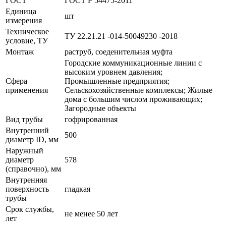
ГОСТ
ГОСТ Р 54475-2011
Единица
шт
измерения
Техническое
ТУ 22.21.21 -014-50049230 -2018
условие, ТУ
Монтаж
раструб, соеденительная муфта
Городские коммуникационные линии с
высоким уровнем давления;
Сфера
Промышленные предприятия;
применения
Сельскохозяйственные комплексы; Жилые
дома с большим числом проживающих;
Загородные объекты
Вид трубы
гофрированная
Внутренний
500
диаметр ID, мм
Наружный
диаметр
578
(справочно), мм
Внутренняя
поверхность
гладкая
трубы
Срок службы,
не менее 50 лет
лет