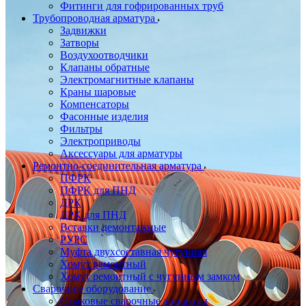
Фитинги для гофрированных труб
Трубопроводная арматура
Задвижки
Затворы
Воздухоотводчики
Клапаны обратные
Электромагнитные клапаны
Краны шаровые
Компенсаторы
Фасонные изделия
Фильтры
Электроприводы
Аксессуары для арматуры
Ремонтно-соединительная арматура
ПФРК
ПФРК для ПНД
ДРК
ДРК для ПНД
Вставки демонтажные
РУРС
Муфта двухсоставная чугунная
Хомут ремонтный
Хомут ремонтный с чугунным замком
Сварочное оборудование
Стыковые сварочные аппараты