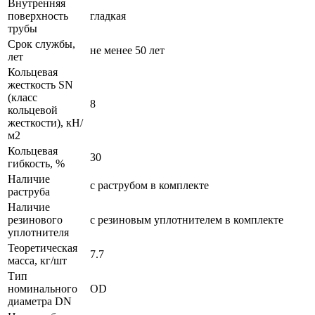
Внутренняя
поверхность
гладкая
трубы
Срок службы,
не менее 50 лет
лет
Кольцевая
жесткость SN
(класс
8
кольцевой
жесткости), кН/
м2
Кольцевая
30
гибкость, %
Наличие
с раструбом в комплекте
раструба
Наличие
резинового
с резиновым уплотнителем в комплекте
уплотнителя
Теоретическая
7.7
масса, кг/шт
Тип
номинального
OD
диаметра DN