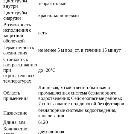
Цвет трубы
терракотовый
внутри
Цвет трубы
красно-коричневый
снаружи
Возможность
исполнения с
есть
защитной
оболочкой
Герметичность
не менее 5 м вод. ст. в течение 15 минут
соединения
Стойкость к
растрескиванию
при
до -20°C
отрицательных
температурах
Ливневая, хозяйственно-бытовая и
Область
промышленная система безнапорного
применения
водоотведения; Сейсмоопасные районы;
Использование под дорогой без футляров.
безнапорные системы водоотведения,
Назначение
канализация
Длина, мм
6120
Количество
двухслойная