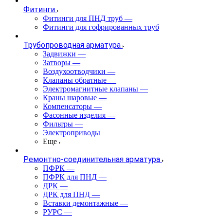
Фитинги
Фитинги для ПНД труб
—
Фитинги для гофрированных труб
Трубопроводная арматура
Задвижки
—
Затворы
—
Воздухоотводчики
—
Клапаны обратные
—
Электромагнитные клапаны
—
Краны шаровые
—
Компенсаторы
—
Фасонные изделия
—
Фильтры
—
Электроприводы
Еще
Ремонтно-соединительная арматура
ПФРК
—
ПФРК для ПНД
—
ДРК
—
ДРК для ПНД
—
Вставки демонтажные
—
РУРС
—