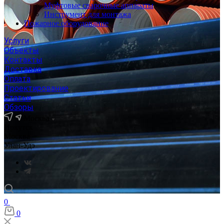
Муфтовые сварочные аппараты
Инструмент для монтажа
Пожарное оборудование
Услуги
Объекты
Контакты
Доставка
Оплата
Проектирование
Статьи
Обзоры
Москва
Иркутск
Москва
Улан-Удэ
0
0