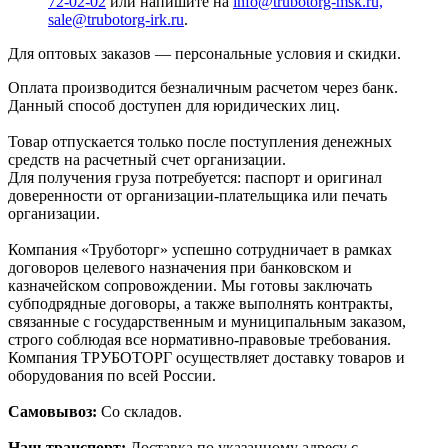
72-02-02
или напишите на
info@trubotorg-msk.ru,
sale@trubotorg-irk.ru
.
Для оптовых заказов — персональные условия и скидки.
Оплата производится безналичным расчетом через банк.
Данный способ доступен для юридических лиц.
Товар отпускается только после поступления денежных
средств на расчетный счет организации.
Для получения груза потребуется: паспорт и оригинал
доверенности от организации-плательщика или печать
организации.
Компания «Труботорг» успешно сотрудничает в рамках
договоров целевого назначения при банковском и
казначейском сопровождении. Мы готовы заключать
субподрядные договоры, а также выполнять контракты,
связанные с государственным и муниципальным заказом,
строго соблюдая все нормативно-правовые требования.
Компания ТРУБОТОРГ осуществляет доставку товаров и
оборудования по всей России.
Самовывоз:
Со складов.
Наш транспорт:
Доставка по указанному адресу с