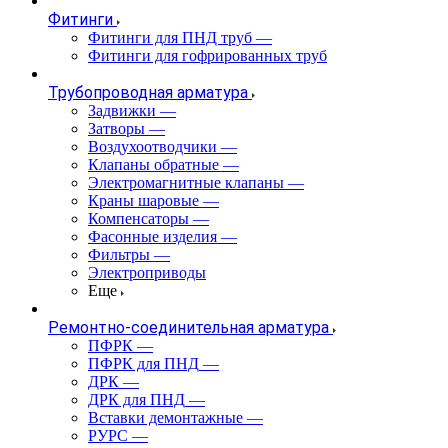
Фитинги
Фитинги для ПНД труб
—
Фитинги для гофрированных труб
Трубопроводная арматура
Задвижки
—
Затворы
—
Воздухоотводчики
—
Клапаны обратные
—
Электромагнитные клапаны
—
Краны шаровые
—
Компенсаторы
—
Фасонные изделия
—
Фильтры
—
Электроприводы
Еще
Ремонтно-соединительная арматура
ПФРК
—
ПФРК для ПНД
—
ДРК
—
ДРК для ПНД
—
Вставки демонтажные
—
РУРС
—