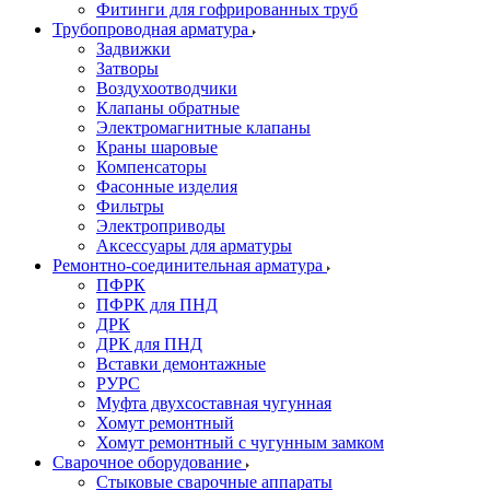
Фитинги для гофрированных труб
Трубопроводная арматура
Задвижки
Затворы
Воздухоотводчики
Клапаны обратные
Электромагнитные клапаны
Краны шаровые
Компенсаторы
Фасонные изделия
Фильтры
Электроприводы
Аксессуары для арматуры
Ремонтно-соединительная арматура
ПФРК
ПФРК для ПНД
ДРК
ДРК для ПНД
Вставки демонтажные
РУРС
Муфта двухсоставная чугунная
Хомут ремонтный
Хомут ремонтный с чугунным замком
Сварочное оборудование
Стыковые сварочные аппараты