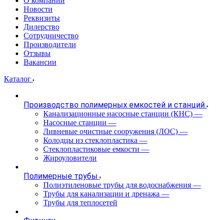
О компании
Новости
Реквизиты
Дилерство
Сотрудничество
Производители
Отзывы
Вакансии
Каталог
Производство полимерных емкостей и станций
Канализационные насосные станции (КНС)
—
Насосные станции
—
Ливневые очистные сооружения (ЛОС)
—
Колодцы из стеклопластика
—
Стеклопластиковые емкости
—
Жироуловители
Полимерные трубы
Полиэтиленовые трубы для водоснабжения
—
Трубы для канализации и дренажа
—
Трубы для теплосетей