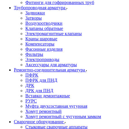
Фитинги для гофрированных труб
Трубопроводная арматура
Задвижки
Затворы
Воздухоотводчики
Клапаны обратные
Электромагнитные клапаны
Краны шаровые
Компенсаторы
Фасонные изделия
Фильтры
Электроприводы
Аксессуары для арматуры
Ремонтно-соединительная арматура
ПФРК
ПФРК для ПНД
ДРК
ДРК для ПНД
Вставки демонтажные
РУРС
Муфта двухсоставная чугунная
Хомут ремонтный
Хомут ремонтный с чугунным замком
Сварочное оборудование
Стыковые сварочные аппараты