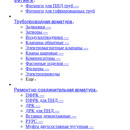
Фитинги
Фитинги для ПНД труб
—
Фитинги для гофрированных труб
Трубопроводная арматура
Задвижки
—
Затворы
—
Воздухоотводчики
—
Клапаны обратные
—
Электромагнитные клапаны
—
Краны шаровые
—
Компенсаторы
—
Фасонные изделия
—
Фильтры
—
Электроприводы
Еще
Ремонтно-соединительная арматура
ПФРК
—
ПФРК для ПНД
—
ДРК
—
ДРК для ПНД
—
Вставки демонтажные
—
РУРС
—
Муфта двухсоставная чугунная
—