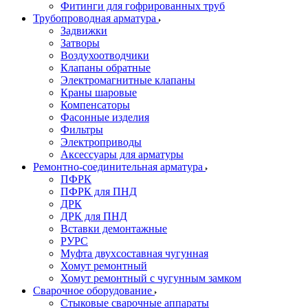
Фитинги для гофрированных труб
Трубопроводная арматура
Задвижки
Затворы
Воздухоотводчики
Клапаны обратные
Электромагнитные клапаны
Краны шаровые
Компенсаторы
Фасонные изделия
Фильтры
Электроприводы
Аксессуары для арматуры
Ремонтно-соединительная арматура
ПФРК
ПФРК для ПНД
ДРК
ДРК для ПНД
Вставки демонтажные
РУРС
Муфта двухсоставная чугунная
Хомут ремонтный
Хомут ремонтный с чугунным замком
Сварочное оборудование
Стыковые сварочные аппараты