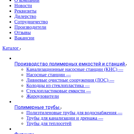
О компании
Новости
Реквизиты
Дилерство
Сотрудничество
Производители
Отзывы
Вакансии
Каталог
Производство полимерных емкостей и станций
Канализационные насосные станции (КНС)
—
Насосные станции
—
Ливневые очистные сооружения (ЛОС)
—
Колодцы из стеклопластика
—
Стеклопластиковые емкости
—
Жироуловители
Полимерные трубы
Полиэтиленовые трубы для водоснабжения
—
Трубы для канализации и дренажа
—
Трубы для теплосетей