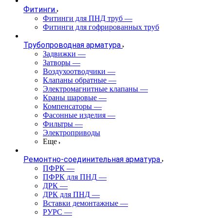
Фитинги
Фитинги для ПНД труб
—
Фитинги для гофрированных труб
Трубопроводная арматура
Задвижки
—
Затворы
—
Воздухоотводчики
—
Клапаны обратные
—
Электромагнитные клапаны
—
Краны шаровые
—
Компенсаторы
—
Фасонные изделия
—
Фильтры
—
Электроприводы
Еще
Ремонтно-соединительная арматура
ПФРК
—
ПФРК для ПНД
—
ДРК
—
ДРК для ПНД
—
Вставки демонтажные
—
РУРС
—