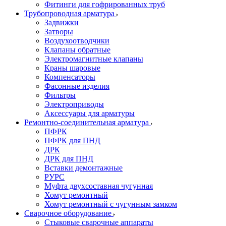
Фитинги для гофрированных труб
Трубопроводная арматура
Задвижки
Затворы
Воздухоотводчики
Клапаны обратные
Электромагнитные клапаны
Краны шаровые
Компенсаторы
Фасонные изделия
Фильтры
Электроприводы
Аксессуары для арматуры
Ремонтно-соединительная арматура
ПФРК
ПФРК для ПНД
ДРК
ДРК для ПНД
Вставки демонтажные
РУРС
Муфта двухсоставная чугунная
Хомут ремонтный
Хомут ремонтный с чугунным замком
Сварочное оборудование
Стыковые сварочные аппараты