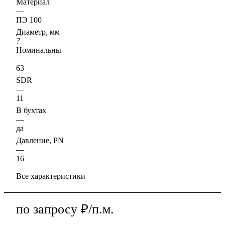
Материал
—
ПЭ 100
Диаметр, мм
?
Номинальный наружный диаметр, D, Ду, d, Dn
—
63
SDR
—
11
В бухтах
—
да
Давление, PN
—
16
Все характеристики
по запросу ₽/п.м.