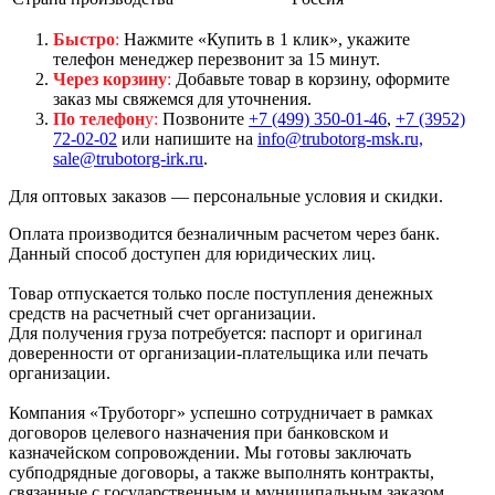
Быстро
:
Нажмите «Купить в 1 клик», укажите
телефон менеджер перезвонит за 15 минут.
Через корзину
:
Добавьте товар в корзину, оформите
заказ мы свяжемся для уточнения.
По телефон
у:
Позвоните
+7 (499) 350-01-46
,
+7 (3952)
72-02-02
или напишите на
info@trubotorg-msk.ru,
sale@trubotorg-irk.ru
.
Для оптовых заказов — персональные условия и скидки.
Оплата производится безналичным расчетом через банк.
Данный способ доступен для юридических лиц.
Товар отпускается только после поступления денежных
средств на расчетный счет организации.
Для получения груза потребуется: паспорт и оригинал
доверенности от организации-плательщика или печать
организации.
Компания «Труботорг» успешно сотрудничает в рамках
договоров целевого назначения при банковском и
казначейском сопровождении. Мы готовы заключать
субподрядные договоры, а также выполнять контракты,
связанные с государственным и муниципальным заказом,