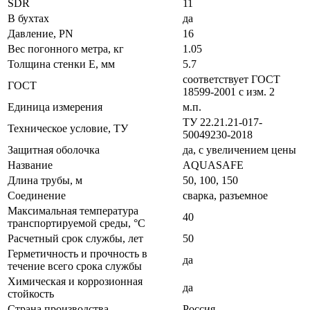
SDR
11
В бухтах
да
Давление, PN
16
Вес погонного метра, кг
1.05
Толщина стенки E, мм
5.7
соответствует ГОСТ
ГОСТ
18599-2001 с изм. 2
Единица измерения
м.п.
ТУ 22.21.21-017-
Техническое условие, ТУ
50049230-2018
Защитная оболочка
да, с увеличением цены
Название
AQUASAFE
Длина трубы, м
50, 100, 150
Соединение
сварка, разъемное
Максимальная температура
40
транспортируемой среды, °С
Расчетный срок службы, лет
50
Герметичность и прочность в
да
течение всего срока службы
Химическая и коррозионная
да
стойкость
Страна производства
Россия