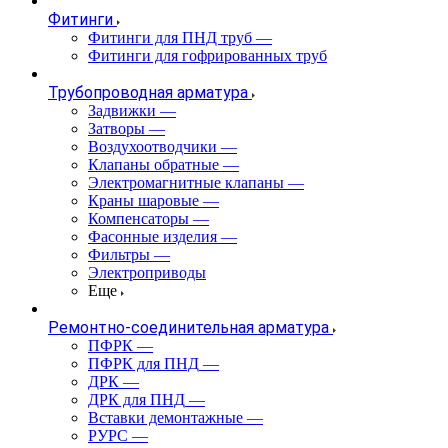
Фитинги
Фитинги для ПНД труб
—
Фитинги для гофрированных труб
Трубопроводная арматура
Задвижки
—
Затворы
—
Воздухоотводчики
—
Клапаны обратные
—
Электромагнитные клапаны
—
Краны шаровые
—
Компенсаторы
—
Фасонные изделия
—
Фильтры
—
Электроприводы
Еще
Ремонтно-соединительная арматура
ПФРК
—
ПФРК для ПНД
—
ДРК
—
ДРК для ПНД
—
Вставки демонтажные
—
РУРС
—