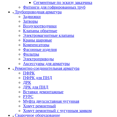
Сегментные по эскизу заказчика
Фитинги для гофрированных труб
Трубопроводная арматура
Задвижки
Затворы
Воздухоотводчики
Клапаны обратные
Электромагнитные клапаны
Краны шаровые
Компенсаторы
Фасонные изделия
Фильтры
Электроприводы
Аксессуары для арматуры
Ремонтно-соединительная арматура
ПФРК
ПФРК для ПНД
ДРК
ДРК для ПНД
Вставки демонтажные
РУРС
Муфта двухсоставная чугунная
Хомут ремонтный
Хомут ремонтный с чугунным замком
Сварочное оборудование