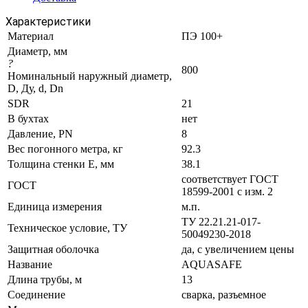
Характеристики
Материал
ПЭ 100+
Диаметр, мм
?
800
Номинальный наружный диаметр,
D, Ду, d, Dn
SDR
21
В бухтах
нет
Давление, PN
8
Вес погонного метра, кг
92.3
Толщина стенки E, мм
38.1
соответствует ГОСТ
ГОСТ
18599-2001 с изм. 2
Единица измерения
м.п.
ТУ 22.21.21-017-
Техническое условие, ТУ
50049230-2018
Защитная оболочка
да, с увеличением цены
Название
AQUASAFE
Длина трубы, м
13
Соединение
сварка, разъемное