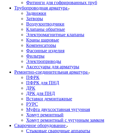
Фитинги для гофрированных труб
Трубопроводная арматура
Задвижки
Затворы
Воздухоотводчики
Клапаны обратные
Электромагнитные клапаны
Краны шаровые
Компенсаторы
Фасонные изделия
Фильтры
Электроприводы
Аксессуары для арматуры
Ремонтно-соединительная арматура
ПФРК
ПФРК для ПНД
ДРК
ДРК для ПНД
Вставки демонтажные
РУРС
Муфта двухсоставная чугунная
Хомут ремонтный
Хомут ремонтный с чугунным замком
Сварочное оборудование
Стыковые сварочные аппараты