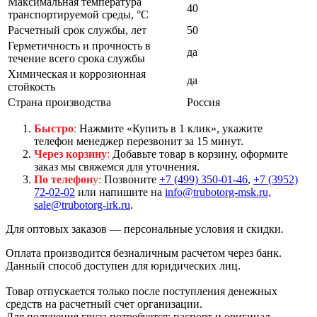
Максимальная температура
40
транспортируемой среды, °С
Расчетный срок службы, лет
50
Герметичность и прочность в
да
течение всего срока службы
Химическая и коррозионная
да
стойкость
Страна производства
Россия
Быстро
:
Нажмите «Купить в 1 клик», укажите
телефон менеджер перезвонит за 15 минут.
Через корзину
:
Добавьте товар в корзину, оформите
заказ мы свяжемся для уточнения.
По телефон
у:
Позвоните
+7 (499) 350-01-46
,
+7 (3952)
72-02-02
или напишите на
info@trubotorg-msk.ru,
sale@trubotorg-irk.ru
.
Для оптовых заказов — персональные условия и скидки.
Оплата производится безналичным расчетом через банк.
Данный способ доступен для юридических лиц.
Товар отпускается только после поступления денежных
средств на расчетный счет организации.
Для получения груза потребуется: паспорт и оригинал