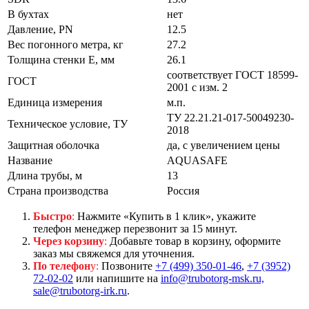
В бухтах
нет
Давление, PN
12.5
Вес погонного метра, кг
27.2
Толщина стенки E, мм
26.1
соответствует ГОСТ 18599-
ГОСТ
2001 с изм. 2
Единица измерения
м.п.
ТУ 22.21.21-017-50049230-
Техническое условие, ТУ
2018
Защитная оболочка
да, с увеличением цены
Название
AQUASAFE
Длина трубы, м
13
Страна производства
Россия
Быстро
:
Нажмите «Купить в 1 клик», укажите
телефон менеджер перезвонит за 15 минут.
Через корзину
:
Добавьте товар в корзину, оформите
заказ мы свяжемся для уточнения.
По телефон
у:
Позвоните
+7 (499) 350-01-46
,
+7 (3952)
72-02-02
или напишите на
info@trubotorg-msk.ru,
sale@trubotorg-irk.ru
.