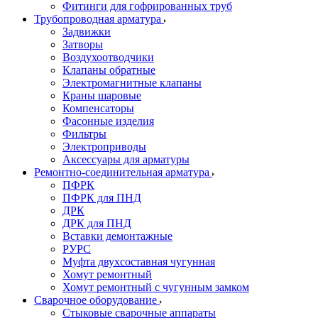
Фитинги для гофрированных труб
Трубопроводная арматура
Задвижки
Затворы
Воздухоотводчики
Клапаны обратные
Электромагнитные клапаны
Краны шаровые
Компенсаторы
Фасонные изделия
Фильтры
Электроприводы
Аксессуары для арматуры
Ремонтно-соединительная арматура
ПФРК
ПФРК для ПНД
ДРК
ДРК для ПНД
Вставки демонтажные
РУРС
Муфта двухсоставная чугунная
Хомут ремонтный
Хомут ремонтный с чугунным замком
Сварочное оборудование
Стыковые сварочные аппараты