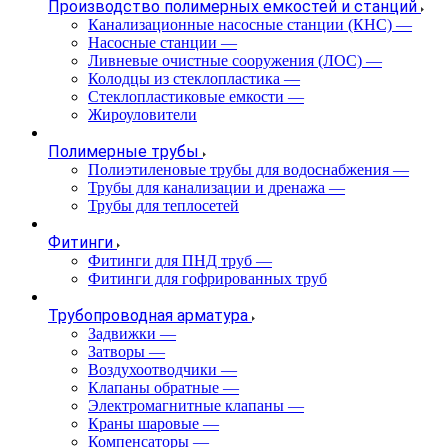
Производство полимерных емкостей и станций
Канализационные насосные станции (КНС)
—
Насосные станции
—
Ливневые очистные сооружения (ЛОС)
—
Колодцы из стеклопластика
—
Стеклопластиковые емкости
—
Жироуловители
Полимерные трубы
Полиэтиленовые трубы для водоснабжения
—
Трубы для канализации и дренажа
—
Трубы для теплосетей
Фитинги
Фитинги для ПНД труб
—
Фитинги для гофрированных труб
Трубопроводная арматура
Задвижки
—
Затворы
—
Воздухоотводчики
—
Клапаны обратные
—
Электромагнитные клапаны
—
Краны шаровые
—
Компенсаторы
—