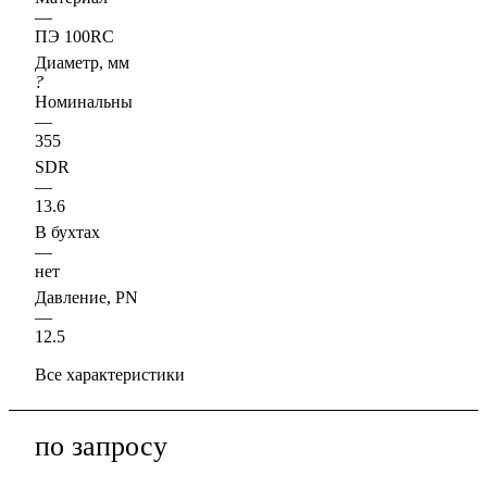
—
ПЭ 100RC
Диаметр, мм
?
Номинальный наружный диаметр, D, Ду, d, Dn
—
355
SDR
—
13.6
В бухтах
—
нет
Давление, PN
—
12.5
Все характеристики
по зап
р
осу