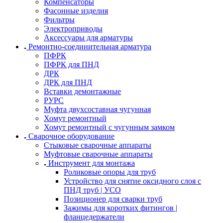
Компенсаторы
Фасонные изделия
Фильтры
Электроприводы
Аксессуары для арматуры
Ремонтно-соединительная арматура
ПФРК
ПФРК для ПНД
ДРК
ДРК для ПНД
Вставки демонтажные
РУРС
Муфта двухсоставная чугунная
Хомут ремонтный
Хомут ремонтный с чугунным замком
Сварочное оборудование
Стыковые сварочные аппараты
Муфтовые сварочные аппараты
Инструмент для монтажа
Роликовые опоры для труб
Устройство для снятие оксидного слоя с
ПНД труб | УСО
Позиционер для сварки труб
Зажимы для коротких фитингов |
фланцедержатели