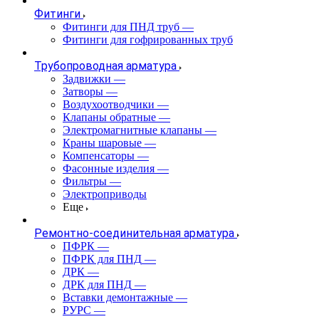
Фитинги
Фитинги для ПНД труб
—
Фитинги для гофрированных труб
Трубопроводная арматура
Задвижки
—
Затворы
—
Воздухоотводчики
—
Клапаны обратные
—
Электромагнитные клапаны
—
Краны шаровые
—
Компенсаторы
—
Фасонные изделия
—
Фильтры
—
Электроприводы
Еще
Ремонтно-соединительная арматура
ПФРК
—
ПФРК для ПНД
—
ДРК
—
ДРК для ПНД
—
Вставки демонтажные
—
РУРС
—