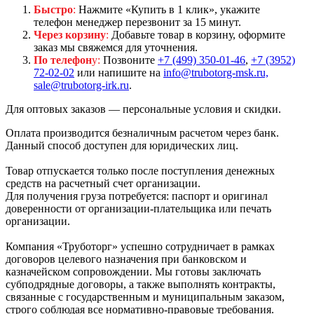
Быстро
:
Нажмите «Купить в 1 клик», укажите
телефон менеджер перезвонит за 15 минут.
Через корзину
:
Добавьте товар в корзину, оформите
заказ мы свяжемся для уточнения.
По телефон
у:
Позвоните
+7 (499) 350-01-46
,
+7 (3952)
72-02-02
или напишите на
info@trubotorg-msk.ru,
sale@trubotorg-irk.ru
.
Для оптовых заказов — персональные условия и скидки.
Оплата производится безналичным расчетом через банк.
Данный способ доступен для юридических лиц.
Товар отпускается только после поступления денежных
средств на расчетный счет организации.
Для получения груза потребуется: паспорт и оригинал
доверенности от организации-плательщика или печать
организации.
Компания «Труботорг» успешно сотрудничает в рамках
договоров целевого назначения при банковском и
казначейском сопровождении. Мы готовы заключать
субподрядные договоры, а также выполнять контракты,
связанные с государственным и муниципальным заказом,
строго соблюдая все нормативно-правовые требования.