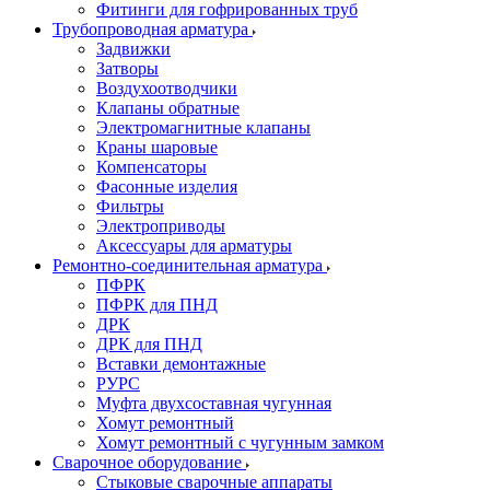
Фитинги для гофрированных труб
Трубопроводная арматура
Задвижки
Затворы
Воздухоотводчики
Клапаны обратные
Электромагнитные клапаны
Краны шаровые
Компенсаторы
Фасонные изделия
Фильтры
Электроприводы
Аксессуары для арматуры
Ремонтно-соединительная арматура
ПФРК
ПФРК для ПНД
ДРК
ДРК для ПНД
Вставки демонтажные
РУРС
Муфта двухсоставная чугунная
Хомут ремонтный
Хомут ремонтный с чугунным замком
Сварочное оборудование
Стыковые сварочные аппараты