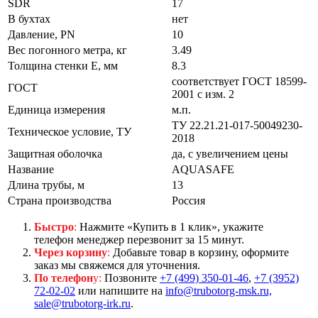
SDR
17
В бухтах
нет
Давление, PN
10
Вес погонного метра, кг
3.49
Толщина стенки E, мм
8.3
соответствует ГОСТ 18599-
ГОСТ
2001 с изм. 2
Единица измерения
м.п.
ТУ 22.21.21-017-50049230-
Техническое условие, ТУ
2018
Защитная оболочка
да, с увеличением цены
Название
AQUASAFE
Длина трубы, м
13
Страна производства
Россия
Быстро
:
Нажмите «Купить в 1 клик», укажите
телефон менеджер перезвонит за 15 минут.
Через корзину
:
Добавьте товар в корзину, оформите
заказ мы свяжемся для уточнения.
По телефон
у:
Позвоните
+7 (499) 350-01-46
,
+7 (3952)
72-02-02
или напишите на
info@trubotorg-msk.ru,
sale@trubotorg-irk.ru
.