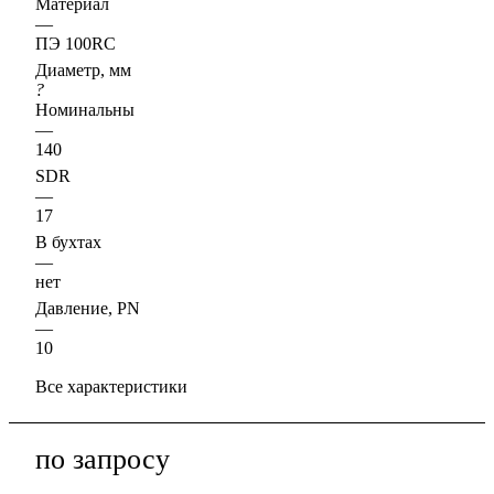
Материал
—
ПЭ 100RC
Диаметр, мм
?
Номинальный наружный диаметр, D, Ду, d, Dn
—
140
SDR
—
17
В бухтах
—
нет
Давление, PN
—
10
Все характеристики
по зап
р
осу