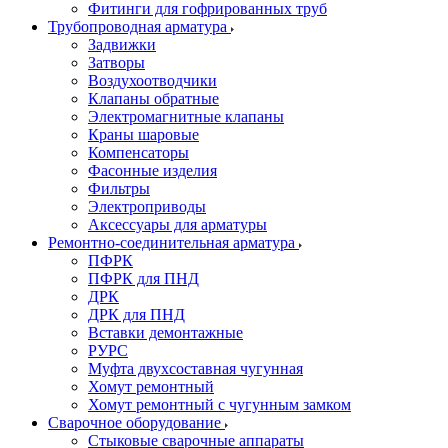
Фитинги для гофрированных труб
Трубопроводная арматура
Задвижки
Затворы
Воздухоотводчики
Клапаны обратные
Электромагнитные клапаны
Краны шаровые
Компенсаторы
Фасонные изделия
Фильтры
Электроприводы
Аксессуары для арматуры
Ремонтно-соединительная арматура
ПФРК
ПФРК для ПНД
ДРК
ДРК для ПНД
Вставки демонтажные
РУРС
Муфта двухсоставная чугунная
Хомут ремонтный
Хомут ремонтный с чугунным замком
Сварочное оборудование
Стыковые сварочные аппараты