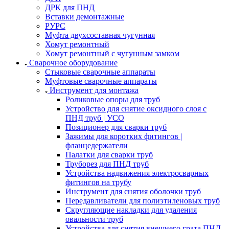
ДРК для ПНД
Вставки демонтажные
РУРС
Муфта двухсоставная чугунная
Хомут ремонтный
Хомут ремонтный с чугунным замком
Сварочное оборудование
Стыковые сварочные аппараты
Муфтовые сварочные аппараты
Инструмент для монтажа
Роликовые опоры для труб
Устройство для снятие оксидного слоя с
ПНД труб | УСО
Позиционер для сварки труб
Зажимы для коротких фитингов |
фланцедержатели
Палатки для сварки труб
Труборез для ПНД труб
Устройства надвижения электросварных
фитингов на трубу
Инструмент для снятия оболочки труб
Передавливатели для полиэтиленовых труб
Скругляющие накладки для удаления
овальности труб
Устройства для снятия внешнего грата ПНД