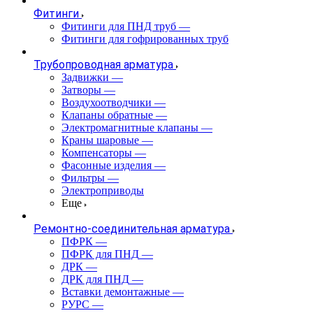
Фитинги
Фитинги для ПНД труб
—
Фитинги для гофрированных труб
Трубопроводная арматура
Задвижки
—
Затворы
—
Воздухоотводчики
—
Клапаны обратные
—
Электромагнитные клапаны
—
Краны шаровые
—
Компенсаторы
—
Фасонные изделия
—
Фильтры
—
Электроприводы
Еще
Ремонтно-соединительная арматура
ПФРК
—
ПФРК для ПНД
—
ДРК
—
ДРК для ПНД
—
Вставки демонтажные
—
РУРС
—