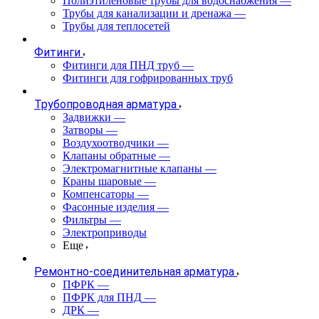
Полиэтиленовые трубы для водоснабжения
—
Трубы для канализации и дренажа
—
Трубы для теплосетей
Фитинги
Фитинги для ПНД труб
—
Фитинги для гофрированных труб
Трубопроводная арматура
Задвижки
—
Затворы
—
Воздухоотводчики
—
Клапаны обратные
—
Электромагнитные клапаны
—
Краны шаровые
—
Компенсаторы
—
Фасонные изделия
—
Фильтры
—
Электроприводы
Еще
Ремонтно-соединительная арматура
ПФРК
—
ПФРК для ПНД
—
ДРК
—