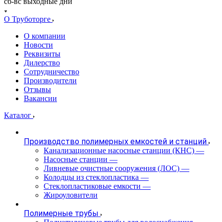
сб-вс выходные дни
О Труботорге
О компании
Новости
Реквизиты
Дилерство
Сотрудничество
Производители
Отзывы
Вакансии
Каталог
Производство полимерных емкостей и станций
Канализационные насосные станции (КНС)
—
Насосные станции
—
Ливневые очистные сооружения (ЛОС)
—
Колодцы из стеклопластика
—
Стеклопластиковые емкости
—
Жироуловители
Полимерные трубы