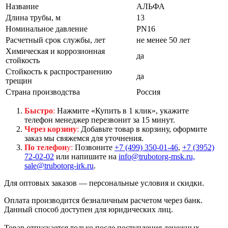
Название
АЛЬФА
Длина трубы, м
13
Номинальное давление
PN16
Расчетный срок службы, лет
не менее 50 лет
Химическая и коррозионная
да
стойкость
Стойкость к распространению
да
трещин
Страна производства
Россия
Быстро
:
Нажмите «Купить в 1 клик», укажите
телефон менеджер перезвонит за 15 минут.
Через корзину
:
Добавьте товар в корзину, оформите
заказ мы свяжемся для уточнения.
По телефон
у:
Позвоните
+7 (499) 350-01-46
,
+7 (3952)
72-02-02
или напишите на
info@trubotorg-msk.ru,
sale@trubotorg-irk.ru
.
Для оптовых заказов — персональные условия и скидки.
Оплата производится безналичным расчетом через банк.
Данный способ доступен для юридических лиц.
Товар отпускается только после поступления денежных