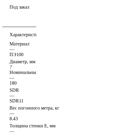
Под заказ
Характеристики
Материал
—
ПЭ100
Диаметр, мм
?
Номинальный наружный диаметр, D, Ду, d, Dn
—
180
SDR
—
SDR11
Вес погонного метра, кг
—
8.43
Толщина стенки E, мм
—