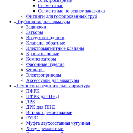
Электросварные
Сегментные
Сегментные по эскизу заказчика
Фитинги для гофрированных труб
Трубопроводная арматура
Задвижки
Затворы
Воздухоотводчики
Клапаны обратные
Электромагнитные клапаны
Краны шаровые
Компенсаторы
Фасонные изделия
Фильтры
Электроприводы
Аксессуары для арматуры
Ремонтно-соединительная арматура
ПФРК
ПФРК для ПНД
ДРК
ДРК для ПНД
Вставки демонтажные
РУРС
Муфта двухсоставная чугунная
Хомут ремонтный