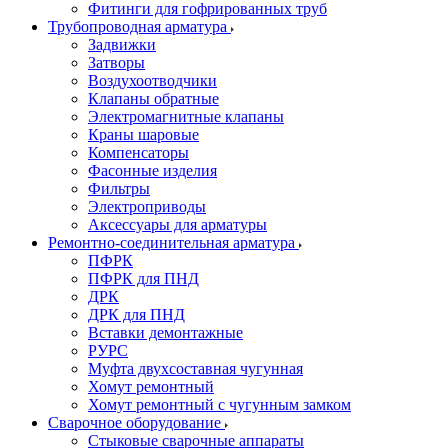
Фитинги для гофрированных труб
Трубопроводная арматура
Задвижки
Затворы
Воздухоотводчики
Клапаны обратные
Электромагнитные клапаны
Краны шаровые
Компенсаторы
Фасонные изделия
Фильтры
Электроприводы
Аксессуары для арматуры
Ремонтно-соединительная арматура
ПФРК
ПФРК для ПНД
ДРК
ДРК для ПНД
Вставки демонтажные
РУРС
Муфта двухсоставная чугунная
Хомут ремонтный
Хомут ремонтный с чугунным замком
Сварочное оборудование
Стыковые сварочные аппараты