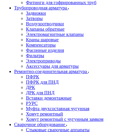
Фитинги для гофрированных труб
Трубопроводная арматура
Задвижки
Затворы
Воздухоотводчики
Клапаны обратные
Электромагнитные клапаны
Краны шаровые
Компенсаторы
Фасонные изделия
Фильтры
Электроприводы
Аксессуары для арматуры
Ремонтно-соединительная арматура
ПФРК
ПФРК для ПНД
ДРК
ДРК для ПНД
Вставки демонтажные
РУРС
Муфта двухсоставная чугунная
Хомут ремонтный
Хомут ремонтный с чугунным замком
Сварочное оборудование
Стыковые сварочные аппараты