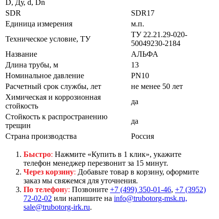
D, Ду, d, Dn
SDR
SDR17
Единица измерения
м.п.
ТУ 22.21.29-020-
Техническое условие, ТУ
50049230-2184
Название
АЛЬФА
Длина трубы, м
13
Номинальное давление
PN10
Расчетный срок службы, лет
не менее 50 лет
Химическая и коррозионная
да
стойкость
Стойкость к распространению
да
трещин
Страна производства
Россия
Быстро
:
Нажмите «Купить в 1 клик», укажите
телефон менеджер перезвонит за 15 минут.
Через корзину
:
Добавьте товар в корзину, оформите
заказ мы свяжемся для уточнения.
По телефон
у:
Позвоните
+7 (499) 350-01-46
,
+7 (3952)
72-02-02
или напишите на
info@trubotorg-msk.ru,
sale@trubotorg-irk.ru
.