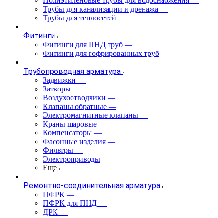
Полиэтиленовые трубы для водоснабжения
—
Трубы для канализации и дренажа
—
Трубы для теплосетей
Фитинги
Фитинги для ПНД труб
—
Фитинги для гофрированных труб
Трубопроводная арматура
Задвижки
—
Затворы
—
Воздухоотводчики
—
Клапаны обратные
—
Электромагнитные клапаны
—
Краны шаровые
—
Компенсаторы
—
Фасонные изделия
—
Фильтры
—
Электроприводы
Еще
Ремонтно-соединительная арматура
ПФРК
—
ПФРК для ПНД
—
ДРК
—