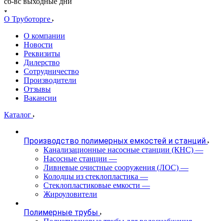
сб-вс выходные дни
О Труботорге
О компании
Новости
Реквизиты
Дилерство
Сотрудничество
Производители
Отзывы
Вакансии
Каталог
Производство полимерных емкостей и станций
Канализационные насосные станции (КНС)
—
Насосные станции
—
Ливневые очистные сооружения (ЛОС)
—
Колодцы из стеклопластика
—
Стеклопластиковые емкости
—
Жироуловители
Полимерные трубы