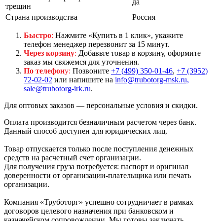
да
трещин
Страна производства
Россия
Быстро
:
Нажмите «Купить в 1 клик», укажите
телефон менеджер перезвонит за 15 минут.
Через корзину
:
Добавьте товар в корзину, оформите
заказ мы свяжемся для уточнения.
По телефон
у:
Позвоните
+7 (499) 350-01-46
,
+7 (3952)
72-02-02
или напишите на
info@trubotorg-msk.ru,
sale@trubotorg-irk.ru
.
Для оптовых заказов — персональные условия и скидки.
Оплата производится безналичным расчетом через банк.
Данный способ доступен для юридических лиц.
Товар отпускается только после поступления денежных
средств на расчетный счет организации.
Для получения груза потребуется: паспорт и оригинал
доверенности от организации-плательщика или печать
организации.
Компания «Труботорг» успешно сотрудничает в рамках
договоров целевого назначения при банковском и
казначейском сопровождении. Мы готовы заключать