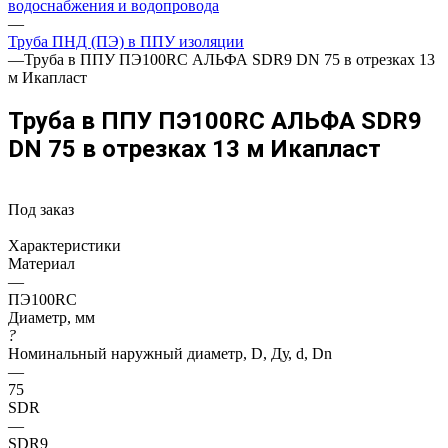
водоснабжения и водопровода
—
Труба ПНД (ПЭ) в ППУ изоляции
—
Труба в ППУ ПЭ100RC АЛЬФА SDR9 DN 75 в отрезках 13
м Икапласт
Труба в ППУ ПЭ100RC АЛЬФА SDR9
DN 75 в отрезках 13 м Икапласт
Под заказ
Характеристики
Материал
—
ПЭ100RC
Диаметр, мм
?
Номинальный наружный диаметр, D, Ду, d, Dn
—
75
SDR
—
SDR9