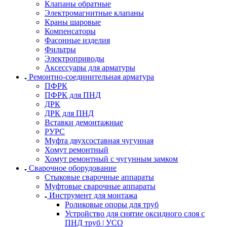
Клапаны обратные
Электромагнитные клапаны
Краны шаровые
Компенсаторы
Фасонные изделия
Фильтры
Электроприводы
Аксессуары для арматуры
Ремонтно-соединительная арматура
ПФРК
ПФРК для ПНД
ДРК
ДРК для ПНД
Вставки демонтажные
РУРС
Муфта двухсоставная чугунная
Хомут ремонтный
Хомут ремонтный с чугунным замком
Сварочное оборудование
Стыковые сварочные аппараты
Муфтовые сварочные аппараты
Инструмент для монтажа
Роликовые опоры для труб
Устройство для снятие оксидного слоя с
ПНД труб | УСО