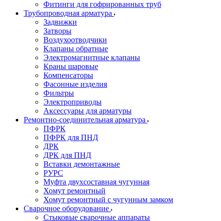
Фитинги для гофрированных труб
Трубопроводная арматура
Задвижки
Затворы
Воздухоотводчики
Клапаны обратные
Электромагнитные клапаны
Краны шаровые
Компенсаторы
Фасонные изделия
Фильтры
Электроприводы
Аксессуары для арматуры
Ремонтно-соединительная арматура
ПФРК
ПФРК для ПНД
ДРК
ДРК для ПНД
Вставки демонтажные
РУРС
Муфта двухсоставная чугунная
Хомут ремонтный
Хомут ремонтный с чугунным замком
Сварочное оборудование
Стыковые сварочные аппараты