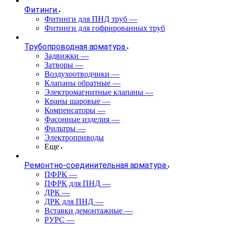
Фитинги
Фитинги для ПНД труб
—
Фитинги для гофрированных труб
Трубопроводная арматура
Задвижки
—
Затворы
—
Воздухоотводчики
—
Клапаны обратные
—
Электромагнитные клапаны
—
Краны шаровые
—
Компенсаторы
—
Фасонные изделия
—
Фильтры
—
Электроприводы
Еще
Ремонтно-соединительная арматура
ПФРК
—
ПФРК для ПНД
—
ДРК
—
ДРК для ПНД
—
Вставки демонтажные
—
РУРС
—